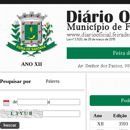
Feira d
ANO XII
Pesquisar por
Palavra
Pod
de
a
Ano
Edição
XII
3593