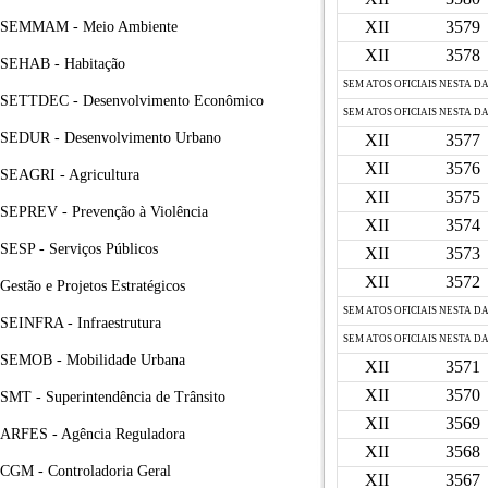
XII
3579
SEMMAM - Meio Ambiente
XII
3578
SEHAB - Habitação
SEM ATOS OFICIAIS NESTA D
SETTDEC - Desenvolvimento Econômico
SEM ATOS OFICIAIS NESTA D
SEDUR - Desenvolvimento Urbano
XII
3577
XII
3576
SEAGRI - Agricultura
XII
3575
SEPREV - Prevenção à Violência
XII
3574
SESP - Serviços Públicos
XII
3573
XII
3572
Gestão e Projetos Estratégicos
SEM ATOS OFICIAIS NESTA D
SEINFRA - Infraestrutura
SEM ATOS OFICIAIS NESTA D
SEMOB - Mobilidade Urbana
XII
3571
XII
3570
SMT - Superintendência de Trânsito
XII
3569
ARFES - Agência Reguladora
XII
3568
CGM - Controladoria Geral
XII
3567