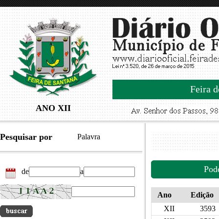
Feira d
ANO XII
Pesquisar por
Palavra
Pod
de
a
Ano
Edição
XII
3593