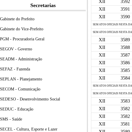
XII
3592
Secretarias
XII
3591
XII
3590
Gabinete do Prefeito
SEM ATOS OFICIAIS NESTA D
Gabinete do Vice-Prefeito
SEM ATOS OFICIAIS NESTA D
PGM - Procuradoria Geral
XII
3589
XII
3588
SEGOV - Governo
XII
3587
SEADM - Administração
XII
3586
SEFAZ - Fazenda
XII
3585
XII
3584
SEPLAN - Planejamento
SEM ATOS OFICIAIS NESTA D
SECOM - Comunicação
SEM ATOS OFICIAIS NESTA D
SEDESO - Desenvolvimento Social
XII
3583
XII
3582
SEDUC - Educação
XII
3582
SMS - Saúde
XII
3581
SECEL - Cultura, Esporte e Lazer
XII
3580