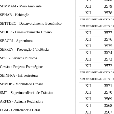
XII
3579
SEMMAM - Meio Ambiente
XII
3578
SEHAB - Habitação
SEM ATOS OFICIAIS NESTA D
SETTDEC - Desenvolvimento Econômico
SEM ATOS OFICIAIS NESTA D
SEDUR - Desenvolvimento Urbano
XII
3577
XII
3576
SEAGRI - Agricultura
XII
3575
SEPREV - Prevenção à Violência
XII
3574
SESP - Serviços Públicos
XII
3573
XII
3572
Gestão e Projetos Estratégicos
SEM ATOS OFICIAIS NESTA D
SEINFRA - Infraestrutura
SEM ATOS OFICIAIS NESTA D
SEMOB - Mobilidade Urbana
XII
3571
XII
3570
SMT - Superintendência de Trânsito
XII
3569
ARFES - Agência Reguladora
XII
3568
CGM - Controladoria Geral
XII
3567