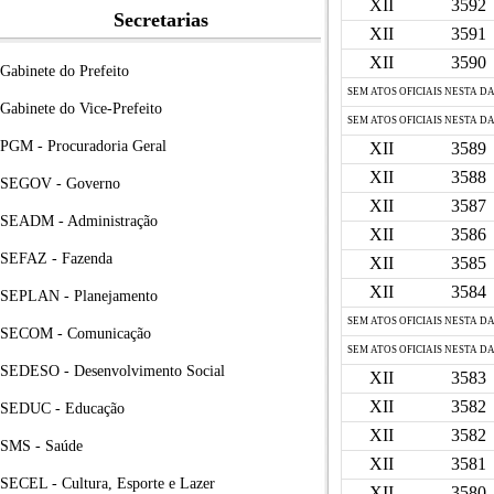
XII
3592
Secretarias
XII
3591
XII
3590
Gabinete do Prefeito
SEM ATOS OFICIAIS NESTA D
Gabinete do Vice-Prefeito
SEM ATOS OFICIAIS NESTA D
PGM - Procuradoria Geral
XII
3589
XII
3588
SEGOV - Governo
XII
3587
SEADM - Administração
XII
3586
SEFAZ - Fazenda
XII
3585
XII
3584
SEPLAN - Planejamento
SEM ATOS OFICIAIS NESTA D
SECOM - Comunicação
SEM ATOS OFICIAIS NESTA D
SEDESO - Desenvolvimento Social
XII
3583
XII
3582
SEDUC - Educação
XII
3582
SMS - Saúde
XII
3581
SECEL - Cultura, Esporte e Lazer
XII
3580