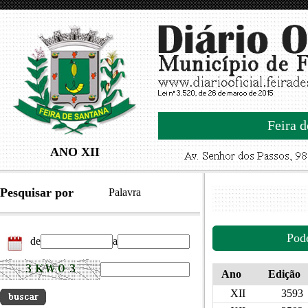
Feira d
ANO XII
Pesquisar por
Palavra
Pod
de
a
Ano
Edição
XII
3593