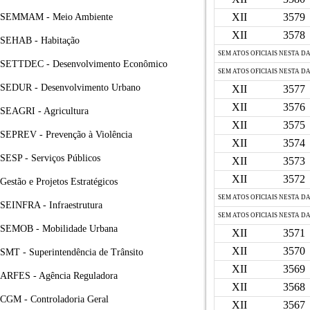
XII
3579
SEMMAM - Meio Ambiente
XII
3578
SEHAB - Habitação
SEM ATOS OFICIAIS NESTA D
SETTDEC - Desenvolvimento Econômico
SEM ATOS OFICIAIS NESTA D
SEDUR - Desenvolvimento Urbano
XII
3577
XII
3576
SEAGRI - Agricultura
XII
3575
SEPREV - Prevenção à Violência
XII
3574
SESP - Serviços Públicos
XII
3573
XII
3572
Gestão e Projetos Estratégicos
SEM ATOS OFICIAIS NESTA D
SEINFRA - Infraestrutura
SEM ATOS OFICIAIS NESTA D
SEMOB - Mobilidade Urbana
XII
3571
XII
3570
SMT - Superintendência de Trânsito
XII
3569
ARFES - Agência Reguladora
XII
3568
CGM - Controladoria Geral
XII
3567