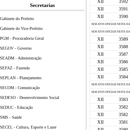
XII
3592
Secretarias
XII
3591
XII
3590
Gabinete do Prefeito
SEM ATOS OFICIAIS NESTA D
Gabinete do Vice-Prefeito
SEM ATOS OFICIAIS NESTA D
PGM - Procuradoria Geral
XII
3589
XII
3588
SEGOV - Governo
XII
3587
SEADM - Administração
XII
3586
SEFAZ - Fazenda
XII
3585
XII
3584
SEPLAN - Planejamento
SEM ATOS OFICIAIS NESTA D
SECOM - Comunicação
SEM ATOS OFICIAIS NESTA D
SEDESO - Desenvolvimento Social
XII
3583
XII
3582
SEDUC - Educação
XII
3582
SMS - Saúde
XII
3581
SECEL - Cultura, Esporte e Lazer
XII
3580