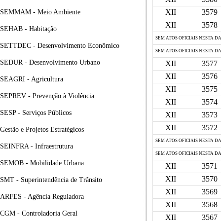
XII
3579
SEMMAM - Meio Ambiente
XII
3578
SEHAB - Habitação
SEM ATOS OFICIAIS NESTA D
SETTDEC - Desenvolvimento Econômico
SEM ATOS OFICIAIS NESTA D
SEDUR - Desenvolvimento Urbano
XII
3577
XII
3576
SEAGRI - Agricultura
XII
3575
SEPREV - Prevenção à Violência
XII
3574
SESP - Serviços Públicos
XII
3573
XII
3572
Gestão e Projetos Estratégicos
SEM ATOS OFICIAIS NESTA D
SEINFRA - Infraestrutura
SEM ATOS OFICIAIS NESTA D
SEMOB - Mobilidade Urbana
XII
3571
XII
3570
SMT - Superintendência de Trânsito
XII
3569
ARFES - Agência Reguladora
XII
3568
CGM - Controladoria Geral
XII
3567