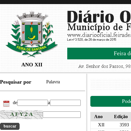
Feira d
ANO XII
Pesquisar por
Palavra
Pod
de
a
Ano
Edição
XII
3593