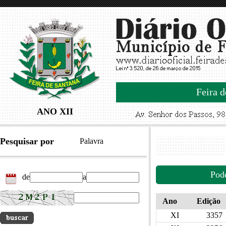
Feira d
ANO XII
Pesquisar por
Palavra
Pod
de
a
Ano
Edição
XI
3357