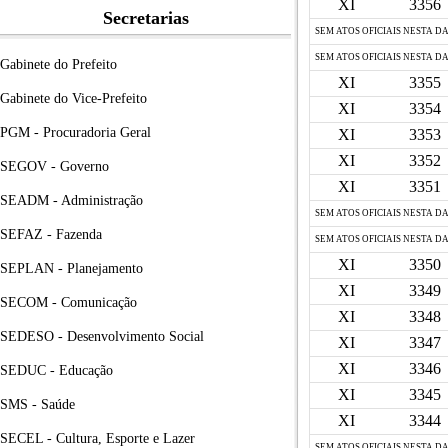
XI
3356
Secretarias
SEM ATOS OFICIAIS NESTA D
SEM ATOS OFICIAIS NESTA D
Gabinete do Prefeito
XI
3355
Gabinete do Vice-Prefeito
XI
3354
PGM - Procuradoria Geral
XI
3353
XI
3352
SEGOV - Governo
XI
3351
SEADM - Administração
SEM ATOS OFICIAIS NESTA D
SEFAZ - Fazenda
SEM ATOS OFICIAIS NESTA D
XI
3350
SEPLAN - Planejamento
XI
3349
SECOM - Comunicação
XI
3348
SEDESO - Desenvolvimento Social
XI
3347
XI
3346
SEDUC - Educação
XI
3345
SMS - Saúde
XI
3344
SECEL - Cultura, Esporte e Lazer
SEM ATOS OFICIAIS NESTA D