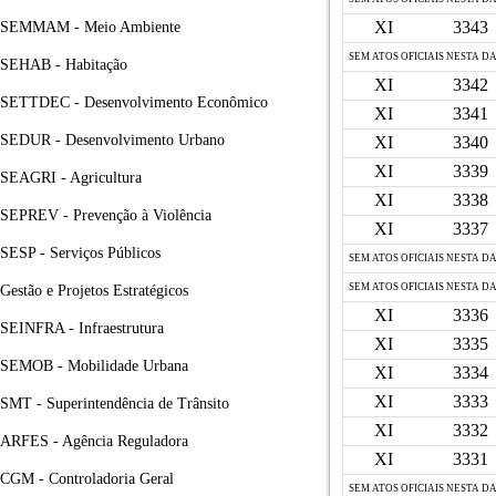
XI
3343
SEMMAM - Meio Ambiente
SEM ATOS OFICIAIS NESTA D
SEHAB - Habitação
XI
3342
SETTDEC - Desenvolvimento Econômico
XI
3341
SEDUR - Desenvolvimento Urbano
XI
3340
XI
3339
SEAGRI - Agricultura
XI
3338
SEPREV - Prevenção à Violência
XI
3337
SESP - Serviços Públicos
SEM ATOS OFICIAIS NESTA D
SEM ATOS OFICIAIS NESTA D
Gestão e Projetos Estratégicos
XI
3336
SEINFRA - Infraestrutura
XI
3335
SEMOB - Mobilidade Urbana
XI
3334
XI
3333
SMT - Superintendência de Trânsito
XI
3332
ARFES - Agência Reguladora
XI
3331
CGM - Controladoria Geral
SEM ATOS OFICIAIS NESTA D