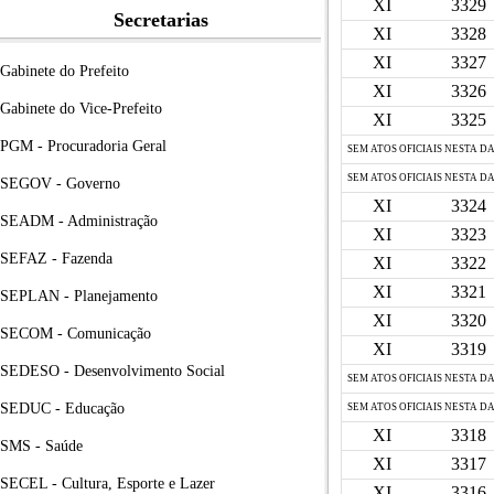
XI
3329
Secretarias
XI
3328
XI
3327
Gabinete do Prefeito
XI
3326
Gabinete do Vice-Prefeito
XI
3325
PGM - Procuradoria Geral
SEM ATOS OFICIAIS NESTA D
SEM ATOS OFICIAIS NESTA D
SEGOV - Governo
XI
3324
SEADM - Administração
XI
3323
SEFAZ - Fazenda
XI
3322
XI
3321
SEPLAN - Planejamento
XI
3320
SECOM - Comunicação
XI
3319
SEDESO - Desenvolvimento Social
SEM ATOS OFICIAIS NESTA D
SEDUC - Educação
SEM ATOS OFICIAIS NESTA D
XI
3318
SMS - Saúde
XI
3317
SECEL - Cultura, Esporte e Lazer
XI
3316