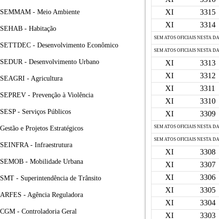
XI
3315
SEMMAM - Meio Ambiente
XI
3314
SEHAB - Habitação
SEM ATOS OFICIAIS NESTA D
SETTDEC - Desenvolvimento Econômico
SEM ATOS OFICIAIS NESTA D
SEDUR - Desenvolvimento Urbano
XI
3313
XI
3312
SEAGRI - Agricultura
XI
3311
SEPREV - Prevenção à Violência
XI
3310
SESP - Serviços Públicos
XI
3309
SEM ATOS OFICIAIS NESTA D
Gestão e Projetos Estratégicos
SEM ATOS OFICIAIS NESTA D
SEINFRA - Infraestrutura
XI
3308
SEMOB - Mobilidade Urbana
XI
3307
XI
3306
SMT - Superintendência de Trânsito
XI
3305
ARFES - Agência Reguladora
XI
3304
CGM - Controladoria Geral
XI
3303