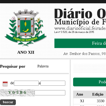
Feira d
ANO XII
Pesquisar por
Palavra
Pod
de
a
Ano
Edição
XI
3330