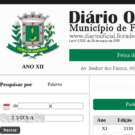
Feira d
ANO XII
Pesquisar por
Palavra
Pod
de
a
Ano
Edição
XI
3330