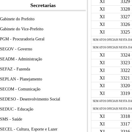
XI
3329
Secretarias
XI
3328
XI
3327
Gabinete do Prefeito
XI
3326
Gabinete do Vice-Prefeito
XI
3325
PGM - Procuradoria Geral
SEM ATOS OFICIAIS NESTA D
SEM ATOS OFICIAIS NESTA D
SEGOV - Governo
XI
3324
SEADM - Administração
XI
3323
SEFAZ - Fazenda
XI
3322
XI
3321
SEPLAN - Planejamento
XI
3320
SECOM - Comunicação
XI
3319
SEDESO - Desenvolvimento Social
SEM ATOS OFICIAIS NESTA D
SEDUC - Educação
SEM ATOS OFICIAIS NESTA D
XI
3318
SMS - Saúde
XI
3317
SECEL - Cultura, Esporte e Lazer
XI
3316