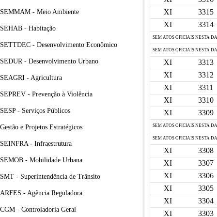
XI
3315
SEMMAM - Meio Ambiente
XI
3314
SEHAB - Habitação
SEM ATOS OFICIAIS NESTA D
SETTDEC - Desenvolvimento Econômico
SEM ATOS OFICIAIS NESTA D
SEDUR - Desenvolvimento Urbano
XI
3313
XI
3312
SEAGRI - Agricultura
XI
3311
SEPREV - Prevenção à Violência
XI
3310
SESP - Serviços Públicos
XI
3309
SEM ATOS OFICIAIS NESTA D
Gestão e Projetos Estratégicos
SEM ATOS OFICIAIS NESTA D
SEINFRA - Infraestrutura
XI
3308
SEMOB - Mobilidade Urbana
XI
3307
XI
3306
SMT - Superintendência de Trânsito
XI
3305
ARFES - Agência Reguladora
XI
3304
CGM - Controladoria Geral
XI
3303