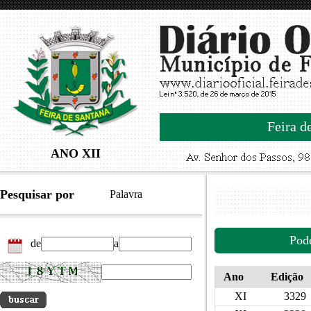
Feira d
ANO XII
Pesquisar por
Palavra
Pod
de
a
Ano
Edição
XI
3329