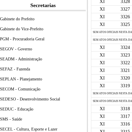
XI
3328
Secretarias
XI
3327
XI
3326
Gabinete do Prefeito
XI
3325
Gabinete do Vice-Prefeito
SEM ATOS OFICIAIS NESTA D
PGM - Procuradoria Geral
SEM ATOS OFICIAIS NESTA D
XI
3324
SEGOV - Governo
XI
3323
SEADM - Administração
XI
3322
SEFAZ - Fazenda
XI
3321
XI
3320
SEPLAN - Planejamento
XI
3319
SECOM - Comunicação
SEM ATOS OFICIAIS NESTA D
SEDESO - Desenvolvimento Social
SEM ATOS OFICIAIS NESTA D
XI
3318
SEDUC - Educação
XI
3317
SMS - Saúde
XI
3316
SECEL - Cultura, Esporte e Lazer
XI
3315