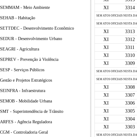
XI
3314
SEMMAM - Meio Ambiente
SEM ATOS OFICIAIS NESTA D
SEHAB - Habitação
SEM ATOS OFICIAIS NESTA D
SETTDEC - Desenvolvimento Econômico
XI
3313
SEDUR - Desenvolvimento Urbano
XI
3312
XI
3311
SEAGRI - Agricultura
XI
3310
SEPREV - Prevenção à Violência
XI
3309
SESP - Serviços Públicos
SEM ATOS OFICIAIS NESTA D
SEM ATOS OFICIAIS NESTA D
Gestão e Projetos Estratégicos
XI
3308
SEINFRA - Infraestrutura
XI
3307
SEMOB - Mobilidade Urbana
XI
3306
XI
3305
SMT - Superintendência de Trânsito
XI
3304
ARFES - Agência Reguladora
XI
3303
CGM - Controladoria Geral
SEM ATOS OFICIAIS NESTA D