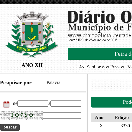
Feira d
ANO XII
Pesquisar por
Palavra
Pod
de
a
Ano
Edição
XI
3330