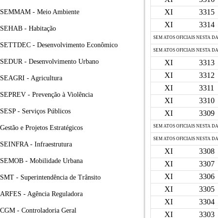
XI
3315
SEMMAM - Meio Ambiente
XI
3314
SEHAB - Habitação
SEM ATOS OFICIAIS NESTA D
SETTDEC - Desenvolvimento Econômico
SEM ATOS OFICIAIS NESTA D
SEDUR - Desenvolvimento Urbano
XI
3313
XI
3312
SEAGRI - Agricultura
XI
3311
SEPREV - Prevenção à Violência
XI
3310
SESP - Serviços Públicos
XI
3309
SEM ATOS OFICIAIS NESTA D
Gestão e Projetos Estratégicos
SEM ATOS OFICIAIS NESTA D
SEINFRA - Infraestrutura
XI
3308
SEMOB - Mobilidade Urbana
XI
3307
XI
3306
SMT - Superintendência de Trânsito
XI
3305
ARFES - Agência Reguladora
XI
3304
CGM - Controladoria Geral
XI
3303