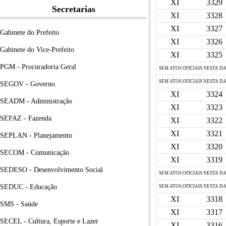
XI
3329
Secretarias
XI
3328
XI
3327
Gabinete do Prefeito
XI
3326
Gabinete do Vice-Prefeito
XI
3325
PGM - Procuradoria Geral
SEM ATOS OFICIAIS NESTA D
SEM ATOS OFICIAIS NESTA D
SEGOV - Governo
XI
3324
SEADM - Administração
XI
3323
SEFAZ - Fazenda
XI
3322
XI
3321
SEPLAN - Planejamento
XI
3320
SECOM - Comunicação
XI
3319
SEDESO - Desenvolvimento Social
SEM ATOS OFICIAIS NESTA D
SEDUC - Educação
SEM ATOS OFICIAIS NESTA D
XI
3318
SMS - Saúde
XI
3317
SECEL - Cultura, Esporte e Lazer
XI
3316