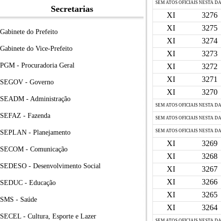
SEM ATOS OFICIAIS NESTA D
Secretarias
XI
3276
XI
3275
Gabinete do Prefeito
XI
3274
Gabinete do Vice-Prefeito
XI
3273
PGM - Procuradoria Geral
XI
3272
XI
3271
SEGOV - Governo
XI
3270
SEADM - Administração
SEM ATOS OFICIAIS NESTA D
SEFAZ - Fazenda
SEM ATOS OFICIAIS NESTA D
SEM ATOS OFICIAIS NESTA D
SEPLAN - Planejamento
XI
3269
SECOM - Comunicação
XI
3268
SEDESO - Desenvolvimento Social
XI
3267
XI
3266
SEDUC - Educação
XI
3265
SMS - Saúde
XI
3264
SECEL - Cultura, Esporte e Lazer
SEM ATOS OFICIAIS NESTA D