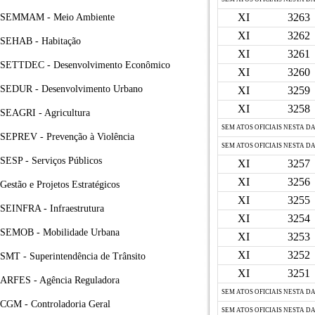
XI
3263
SEMMAM - Meio Ambiente
XI
3262
SEHAB - Habitação
XI
3261
SETTDEC - Desenvolvimento Econômico
XI
3260
SEDUR - Desenvolvimento Urbano
XI
3259
XI
3258
SEAGRI - Agricultura
SEM ATOS OFICIAIS NESTA D
SEPREV - Prevenção à Violência
SEM ATOS OFICIAIS NESTA D
SESP - Serviços Públicos
XI
3257
XI
3256
Gestão e Projetos Estratégicos
XI
3255
SEINFRA - Infraestrutura
XI
3254
SEMOB - Mobilidade Urbana
XI
3253
XI
3252
SMT - Superintendência de Trânsito
XI
3251
ARFES - Agência Reguladora
SEM ATOS OFICIAIS NESTA D
CGM - Controladoria Geral
SEM ATOS OFICIAIS NESTA D