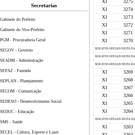
XI
3275
Secretarias
XI
3274
XI
3273
Gabinete do Prefeito
XI
3272
Gabinete do Vice-Prefeito
XI
3271
PGM - Procuradoria Geral
XI
3270
SEM ATOS OFICIAIS NESTA D
SEGOV - Governo
SEM ATOS OFICIAIS NESTA D
SEADM - Administração
SEM ATOS OFICIAIS NESTA D
SEFAZ - Fazenda
XI
3269
XI
3268
SEPLAN - Planejamento
XI
3267
SECOM - Comunicação
XI
3266
SEDESO - Desenvolvimento Social
XI
3265
XI
3264
SEDUC - Educação
SEM ATOS OFICIAIS NESTA D
SMS - Saúde
XI
3263
SECEL - Cultura, Esporte e Lazer
XI
3262