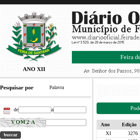
Feira d
ANO XII
Pesquisar por
Palavra
Pod
de
a
Ano
Edição
XI
3276