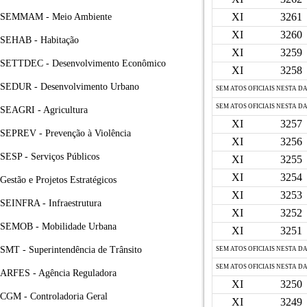
XI
3261
SEMMAM - Meio Ambiente
XI
3260
SEHAB - Habitação
XI
3259
SETTDEC - Desenvolvimento Econômico
XI
3258
SEDUR - Desenvolvimento Urbano
SEM ATOS OFICIAIS NESTA D
SEM ATOS OFICIAIS NESTA D
SEAGRI - Agricultura
XI
3257
SEPREV - Prevenção à Violência
XI
3256
SESP - Serviços Públicos
XI
3255
XI
3254
Gestão e Projetos Estratégicos
XI
3253
SEINFRA - Infraestrutura
XI
3252
SEMOB - Mobilidade Urbana
XI
3251
SMT - Superintendência de Trânsito
SEM ATOS OFICIAIS NESTA D
SEM ATOS OFICIAIS NESTA D
ARFES - Agência Reguladora
XI
3250
CGM - Controladoria Geral
XI
3249