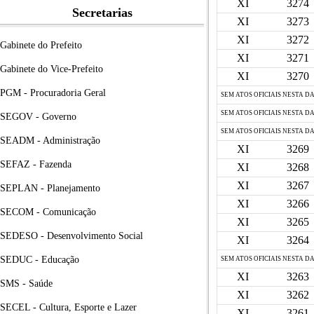
XI
3274
Secretarias
XI
3273
XI
3272
Gabinete do Prefeito
XI
3271
Gabinete do Vice-Prefeito
XI
3270
PGM - Procuradoria Geral
SEM ATOS OFICIAIS NESTA D
SEM ATOS OFICIAIS NESTA D
SEGOV - Governo
SEM ATOS OFICIAIS NESTA D
SEADM - Administração
XI
3269
SEFAZ - Fazenda
XI
3268
XI
3267
SEPLAN - Planejamento
XI
3266
SECOM - Comunicação
XI
3265
SEDESO - Desenvolvimento Social
XI
3264
SEDUC - Educação
SEM ATOS OFICIAIS NESTA D
XI
3263
SMS - Saúde
XI
3262
SECEL - Cultura, Esporte e Lazer
XI
3261