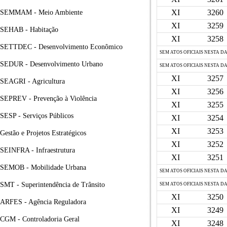
XI
3260
SEMMAM - Meio Ambiente
XI
3259
SEHAB - Habitação
XI
3258
SETTDEC - Desenvolvimento Econômico
SEM ATOS OFICIAIS NESTA D
SEDUR - Desenvolvimento Urbano
SEM ATOS OFICIAIS NESTA D
XI
3257
SEAGRI - Agricultura
XI
3256
SEPREV - Prevenção à Violência
XI
3255
SESP - Serviços Públicos
XI
3254
XI
3253
Gestão e Projetos Estratégicos
XI
3252
SEINFRA - Infraestrutura
XI
3251
SEMOB - Mobilidade Urbana
SEM ATOS OFICIAIS NESTA D
SMT - Superintendência de Trânsito
SEM ATOS OFICIAIS NESTA D
XI
3250
ARFES - Agência Reguladora
XI
3249
CGM - Controladoria Geral
XI
3248