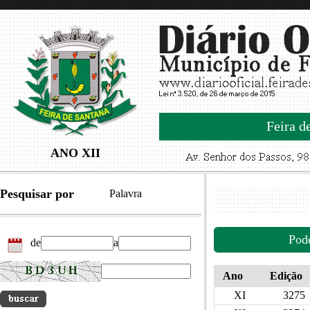
Feira d
ANO XII
Pesquisar por
Palavra
Pod
de
a
Ano
Edição
XI
3275