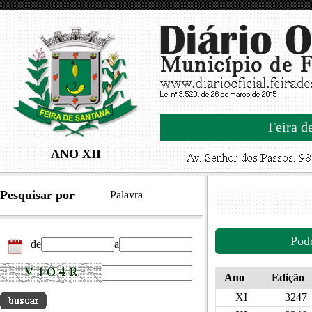
Feira d
ANO XII
Pesquisar por
Palavra
Pod
de
a
Ano
Edição
XI
3247