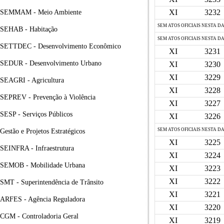
XI
3232
SEMMAM - Meio Ambiente
SEM ATOS OFICIAIS NESTA D
SEHAB - Habitação
SEM ATOS OFICIAIS NESTA D
SETTDEC - Desenvolvimento Econômico
XI
3231
SEDUR - Desenvolvimento Urbano
XI
3230
XI
3229
SEAGRI - Agricultura
XI
3228
SEPREV - Prevenção à Violência
XI
3227
SESP - Serviços Públicos
XI
3226
SEM ATOS OFICIAIS NESTA D
Gestão e Projetos Estratégicos
XI
3225
SEINFRA - Infraestrutura
XI
3224
SEMOB - Mobilidade Urbana
XI
3223
XI
3222
SMT - Superintendência de Trânsito
XI
3221
ARFES - Agência Reguladora
XI
3220
CGM - Controladoria Geral
XI
3219