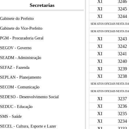
XI
3246
Secretarias
XI
3245
XI
3244
Gabinete do Prefeito
SEM ATOS OFICIAIS NESTA D
Gabinete do Vice-Prefeito
SEM ATOS OFICIAIS NESTA D
PGM - Procuradoria Geral
XI
3243
XI
3242
SEGOV - Governo
XI
3241
SEADM - Administração
XI
3240
SEFAZ - Fazenda
XI
3239
XI
3238
SEPLAN - Planejamento
SEM ATOS OFICIAIS NESTA D
SECOM - Comunicação
SEM ATOS OFICIAIS NESTA D
SEDESO - Desenvolvimento Social
XI
3237
XI
3236
SEDUC - Educação
XI
3235
SMS - Saúde
XI
3234
SECEL - Cultura, Esporte e Lazer
XI
3233