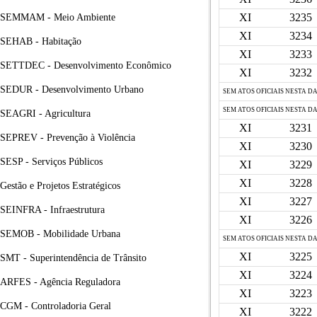
XI
3235
SEMMAM - Meio Ambiente
XI
3234
SEHAB - Habitação
XI
3233
SETTDEC - Desenvolvimento Econômico
XI
3232
SEDUR - Desenvolvimento Urbano
SEM ATOS OFICIAIS NESTA D
SEM ATOS OFICIAIS NESTA D
SEAGRI - Agricultura
XI
3231
SEPREV - Prevenção à Violência
XI
3230
SESP - Serviços Públicos
XI
3229
XI
3228
Gestão e Projetos Estratégicos
XI
3227
SEINFRA - Infraestrutura
XI
3226
SEMOB - Mobilidade Urbana
SEM ATOS OFICIAIS NESTA D
XI
3225
SMT - Superintendência de Trânsito
XI
3224
ARFES - Agência Reguladora
XI
3223
CGM - Controladoria Geral
XI
3222