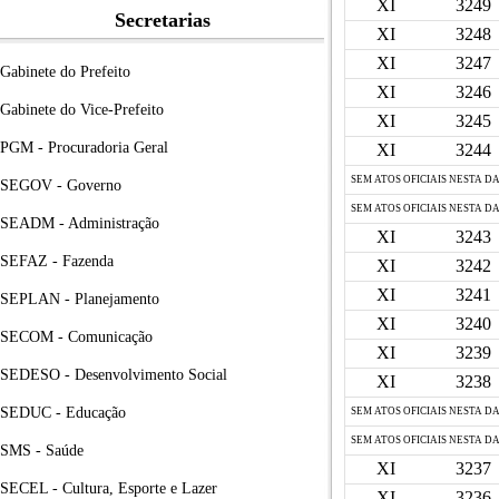
XI
3249
Secretarias
XI
3248
XI
3247
Gabinete do Prefeito
XI
3246
Gabinete do Vice-Prefeito
XI
3245
PGM - Procuradoria Geral
XI
3244
SEM ATOS OFICIAIS NESTA D
SEGOV - Governo
SEM ATOS OFICIAIS NESTA D
SEADM - Administração
XI
3243
SEFAZ - Fazenda
XI
3242
XI
3241
SEPLAN - Planejamento
XI
3240
SECOM - Comunicação
XI
3239
SEDESO - Desenvolvimento Social
XI
3238
SEDUC - Educação
SEM ATOS OFICIAIS NESTA D
SEM ATOS OFICIAIS NESTA D
SMS - Saúde
XI
3237
SECEL - Cultura, Esporte e Lazer
XI
3236