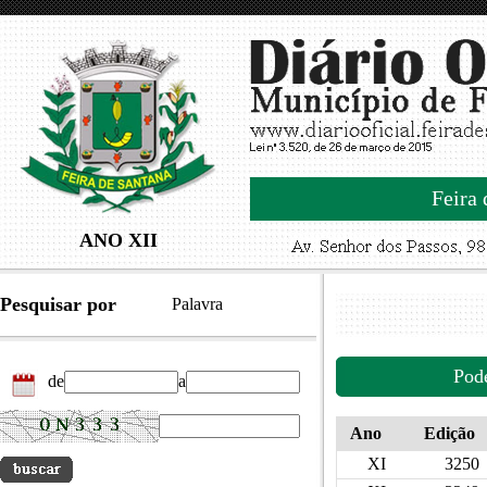
Feira 
ANO XII
Pesquisar por
Palavra
Pod
de
a
Ano
Edição
XI
3250