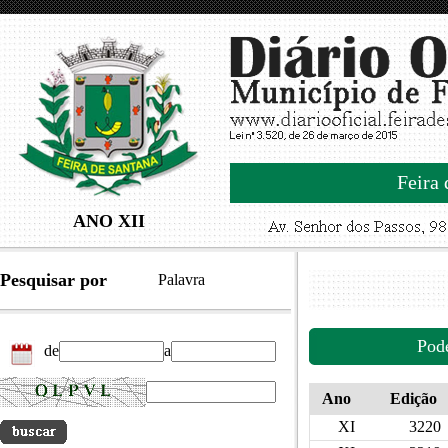
Feira 
ANO XII
Pesquisar por
Palavra
Pod
de
a
Ano
Edição
XI
3220