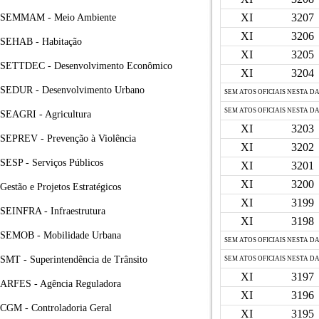
XI
3207
SEMMAM - Meio Ambiente
XI
3206
SEHAB - Habitação
XI
3205
SETTDEC - Desenvolvimento Econômico
XI
3204
SEDUR - Desenvolvimento Urbano
SEM ATOS OFICIAIS NESTA D
SEM ATOS OFICIAIS NESTA D
SEAGRI - Agricultura
XI
3203
SEPREV - Prevenção à Violência
XI
3202
SESP - Serviços Públicos
XI
3201
XI
3200
Gestão e Projetos Estratégicos
XI
3199
SEINFRA - Infraestrutura
XI
3198
SEMOB - Mobilidade Urbana
SEM ATOS OFICIAIS NESTA D
SMT - Superintendência de Trânsito
SEM ATOS OFICIAIS NESTA D
XI
3197
ARFES - Agência Reguladora
XI
3196
CGM - Controladoria Geral
XI
3195