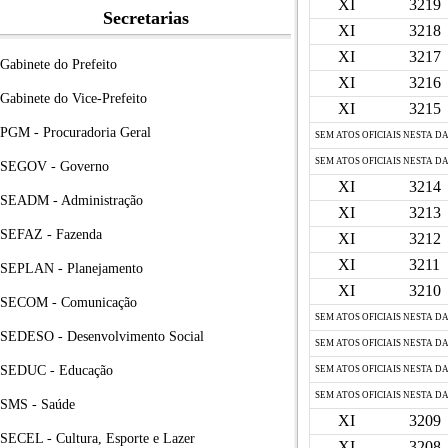
XI
3219
Secretarias
XI
3218
XI
3217
Gabinete do Prefeito
XI
3216
Gabinete do Vice-Prefeito
XI
3215
PGM - Procuradoria Geral
SEM ATOS OFICIAIS NESTA D
SEM ATOS OFICIAIS NESTA D
SEGOV - Governo
XI
3214
SEADM - Administração
XI
3213
SEFAZ - Fazenda
XI
3212
XI
3211
SEPLAN - Planejamento
XI
3210
SECOM - Comunicação
SEM ATOS OFICIAIS NESTA D
SEDESO - Desenvolvimento Social
SEM ATOS OFICIAIS NESTA D
SEDUC - Educação
SEM ATOS OFICIAIS NESTA D
SEM ATOS OFICIAIS NESTA D
SMS - Saúde
XI
3209
SECEL - Cultura, Esporte e Lazer
XI
3208