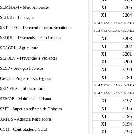
XI
3205
SEMMAM - Meio Ambiente
XI
3204
SEHAB - Habitação
SEM ATOS OFICIAIS NESTA D
SETTDEC - Desenvolvimento Econômico
SEM ATOS OFICIAIS NESTA D
SEDUR - Desenvolvimento Urbano
XI
3203
XI
3202
SEAGRI - Agricultura
XI
3201
SEPREV - Prevenção à Violência
XI
3200
SESP - Serviços Públicos
XI
3199
XI
3198
Gestão e Projetos Estratégicos
SEM ATOS OFICIAIS NESTA D
SEINFRA - Infraestrutura
SEM ATOS OFICIAIS NESTA D
SEMOB - Mobilidade Urbana
XI
3197
XI
3196
SMT - Superintendência de Trânsito
XI
3195
ARFES - Agência Reguladora
XI
3194
CGM - Controladoria Geral
XI
3193