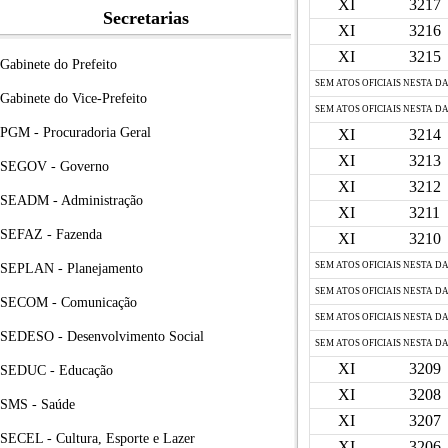
XI
3217
Secretarias
XI
3216
XI
3215
Gabinete do Prefeito
SEM ATOS OFICIAIS NESTA D
Gabinete do Vice-Prefeito
SEM ATOS OFICIAIS NESTA D
PGM - Procuradoria Geral
XI
3214
XI
3213
SEGOV - Governo
XI
3212
SEADM - Administração
XI
3211
SEFAZ - Fazenda
XI
3210
SEM ATOS OFICIAIS NESTA D
SEPLAN - Planejamento
SEM ATOS OFICIAIS NESTA D
SECOM - Comunicação
SEM ATOS OFICIAIS NESTA D
SEDESO - Desenvolvimento Social
SEM ATOS OFICIAIS NESTA D
XI
3209
SEDUC - Educação
XI
3208
SMS - Saúde
XI
3207
SECEL - Cultura, Esporte e Lazer
XI
3206