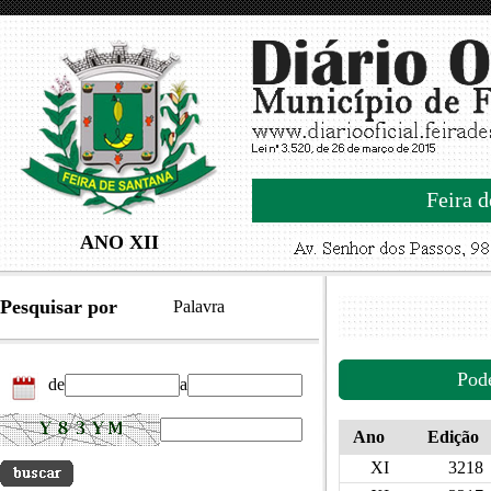
Feira d
ANO XII
Pesquisar por
Palavra
Pod
de
a
Ano
Edição
XI
3218