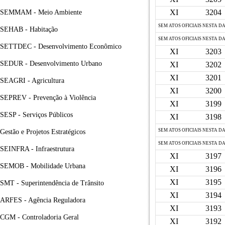
XI
3204
SEMMAM - Meio Ambiente
SEM ATOS OFICIAIS NESTA D
SEHAB - Habitação
SEM ATOS OFICIAIS NESTA D
SETTDEC - Desenvolvimento Econômico
XI
3203
SEDUR - Desenvolvimento Urbano
XI
3202
XI
3201
SEAGRI - Agricultura
XI
3200
SEPREV - Prevenção à Violência
XI
3199
SESP - Serviços Públicos
XI
3198
SEM ATOS OFICIAIS NESTA D
Gestão e Projetos Estratégicos
SEM ATOS OFICIAIS NESTA D
SEINFRA - Infraestrutura
XI
3197
SEMOB - Mobilidade Urbana
XI
3196
XI
3195
SMT - Superintendência de Trânsito
XI
3194
ARFES - Agência Reguladora
XI
3193
CGM - Controladoria Geral
XI
3192