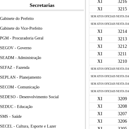
XI
3216
Secretarias
XI
3215
SEM ATOS OFICIAIS NESTA D
Gabinete do Prefeito
SEM ATOS OFICIAIS NESTA D
Gabinete do Vice-Prefeito
XI
3214
PGM - Procuradoria Geral
XI
3213
XI
3212
SEGOV - Governo
XI
3211
SEADM - Administração
XI
3210
SEFAZ - Fazenda
SEM ATOS OFICIAIS NESTA D
SEM ATOS OFICIAIS NESTA D
SEPLAN - Planejamento
SEM ATOS OFICIAIS NESTA D
SECOM - Comunicação
SEM ATOS OFICIAIS NESTA D
SEDESO - Desenvolvimento Social
XI
3209
XI
3208
SEDUC - Educação
XI
3207
SMS - Saúde
XI
3206
SECEL - Cultura, Esporte e Lazer
XI
3205