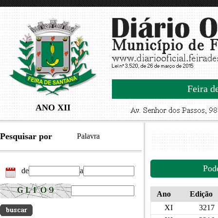
Feira d
ANO XII
Pesquisar por
Palavra
Pod
de
a
Ano
Edição
XI
3217