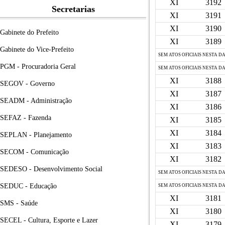
XI
3192
Secretarias
XI
3191
XI
3190
Gabinete do Prefeito
XI
3189
Gabinete do Vice-Prefeito
SEM ATOS OFICIAIS NESTA D
PGM - Procuradoria Geral
SEM ATOS OFICIAIS NESTA D
XI
3188
SEGOV - Governo
XI
3187
SEADM - Administração
XI
3186
SEFAZ - Fazenda
XI
3185
XI
3184
SEPLAN - Planejamento
XI
3183
SECOM - Comunicação
XI
3182
SEDESO - Desenvolvimento Social
SEM ATOS OFICIAIS NESTA D
SEDUC - Educação
SEM ATOS OFICIAIS NESTA D
XI
3181
SMS - Saúde
XI
3180
SECEL - Cultura, Esporte e Lazer
XI
3179