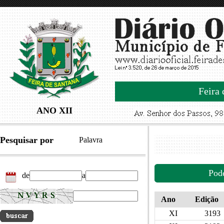
Feira 
ANO XII
Pesquisar por
Palavra
Pod
de
a
Ano
Edição
XI
3193