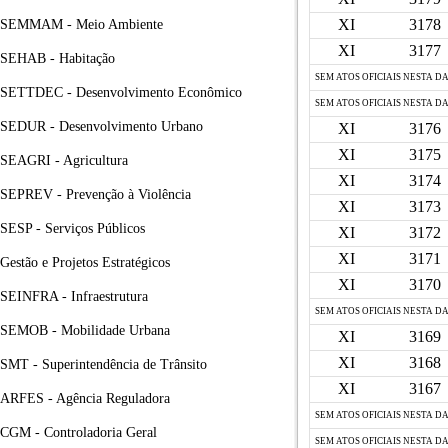
XI
3178
SEMMAM - Meio Ambiente
XI
3177
SEHAB - Habitação
SEM ATOS OFICIAIS NESTA D
SETTDEC - Desenvolvimento Econômico
SEM ATOS OFICIAIS NESTA D
SEDUR - Desenvolvimento Urbano
XI
3176
XI
3175
SEAGRI - Agricultura
XI
3174
SEPREV - Prevenção à Violência
XI
3173
SESP - Serviços Públicos
XI
3172
XI
3171
Gestão e Projetos Estratégicos
XI
3170
SEINFRA - Infraestrutura
SEM ATOS OFICIAIS NESTA D
SEMOB - Mobilidade Urbana
XI
3169
XI
3168
SMT - Superintendência de Trânsito
XI
3167
ARFES - Agência Reguladora
SEM ATOS OFICIAIS NESTA D
CGM - Controladoria Geral
SEM ATOS OFICIAIS NESTA D