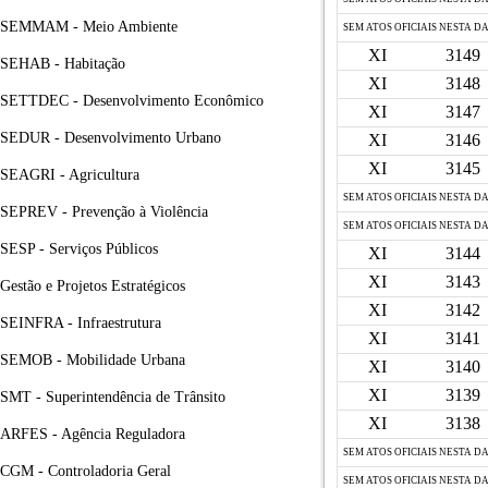
SEMMAM - Meio Ambiente
SEM ATOS OFICIAIS NESTA D
XI
3149
SEHAB - Habitação
XI
3148
SETTDEC - Desenvolvimento Econômico
XI
3147
SEDUR - Desenvolvimento Urbano
XI
3146
XI
3145
SEAGRI - Agricultura
SEM ATOS OFICIAIS NESTA D
SEPREV - Prevenção à Violência
SEM ATOS OFICIAIS NESTA D
SESP - Serviços Públicos
XI
3144
XI
3143
Gestão e Projetos Estratégicos
XI
3142
SEINFRA - Infraestrutura
XI
3141
SEMOB - Mobilidade Urbana
XI
3140
XI
3139
SMT - Superintendência de Trânsito
XI
3138
ARFES - Agência Reguladora
SEM ATOS OFICIAIS NESTA D
CGM - Controladoria Geral
SEM ATOS OFICIAIS NESTA D