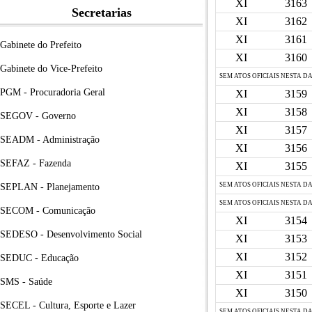
XI
3163
Secretarias
XI
3162
XI
3161
Gabinete do Prefeito
XI
3160
Gabinete do Vice-Prefeito
SEM ATOS OFICIAIS NESTA D
PGM - Procuradoria Geral
XI
3159
XI
3158
SEGOV - Governo
XI
3157
SEADM - Administração
XI
3156
SEFAZ - Fazenda
XI
3155
SEM ATOS OFICIAIS NESTA D
SEPLAN - Planejamento
SEM ATOS OFICIAIS NESTA D
SECOM - Comunicação
XI
3154
SEDESO - Desenvolvimento Social
XI
3153
XI
3152
SEDUC - Educação
XI
3151
SMS - Saúde
XI
3150
SECEL - Cultura, Esporte e Lazer
SEM ATOS OFICIAIS NESTA D