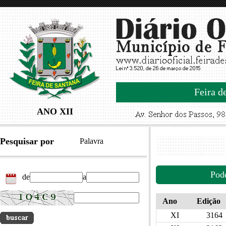
Feira d
ANO XII
Pesquisar por
Palavra
Pod
de
a
Ano
Edição
XI
3164