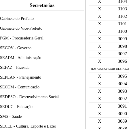
X
3104
Secretarias
X
3103
X
3102
Gabinete do Prefeito
X
3101
Gabinete do Vice-Prefeito
X
3100
PGM - Procuradoria Geral
X
3099
X
3098
SEGOV - Governo
X
3097
SEADM - Administração
X
3096
SEFAZ - Fazenda
SEM ATOS OFICIAIS NESTA D
X
3095
SEPLAN - Planejamento
X
3094
SECOM - Comunicação
X
3093
SEDESO - Desenvolvimento Social
X
3092
X
3091
SEDUC - Educação
X
3090
SMS - Saúde
X
3089
SECEL - Cultura, Esporte e Lazer
X
3088