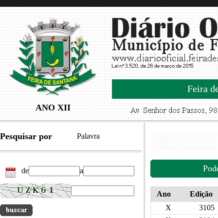
Feira d
ANO XII
Pesquisar por
Palavra
Pod
de
a
Ano
Edição
X
3105