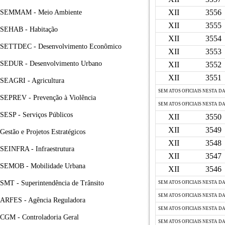
XII
3556
SEMMAM - Meio Ambiente
XII
3555
SEHAB - Habitação
XII
3554
SETTDEC - Desenvolvimento Econômico
XII
3553
SEDUR - Desenvolvimento Urbano
XII
3552
XII
3551
SEAGRI - Agricultura
SEM ATOS OFICIAIS NESTA D
SEPREV - Prevenção à Violência
SEM ATOS OFICIAIS NESTA D
SESP - Serviços Públicos
XII
3550
XII
3549
Gestão e Projetos Estratégicos
XII
3548
SEINFRA - Infraestrutura
XII
3547
SEMOB - Mobilidade Urbana
XII
3546
SMT - Superintendência de Trânsito
SEM ATOS OFICIAIS NESTA D
SEM ATOS OFICIAIS NESTA D
ARFES - Agência Reguladora
SEM ATOS OFICIAIS NESTA D
CGM - Controladoria Geral
SEM ATOS OFICIAIS NESTA D