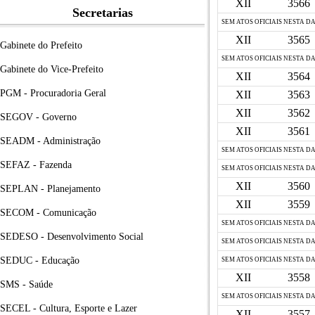
XII
3566
Secretarias
SEM ATOS OFICIAIS NESTA D
XII
3565
Gabinete do Prefeito
SEM ATOS OFICIAIS NESTA D
Gabinete do Vice-Prefeito
XII
3564
PGM - Procuradoria Geral
XII
3563
XII
3562
SEGOV - Governo
XII
3561
SEADM - Administração
SEM ATOS OFICIAIS NESTA D
SEFAZ - Fazenda
SEM ATOS OFICIAIS NESTA D
XII
3560
SEPLAN - Planejamento
XII
3559
SECOM - Comunicação
SEM ATOS OFICIAIS NESTA D
SEDESO - Desenvolvimento Social
SEM ATOS OFICIAIS NESTA D
SEDUC - Educação
SEM ATOS OFICIAIS NESTA D
XII
3558
SMS - Saúde
SEM ATOS OFICIAIS NESTA D
SECEL - Cultura, Esporte e Lazer
XII
3557