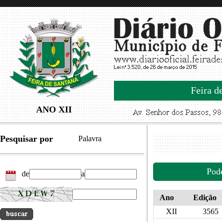
Feira d
ANO XII
Pesquisar por
Palavra
Pod
de
a
Ano
Edição
XII
3565