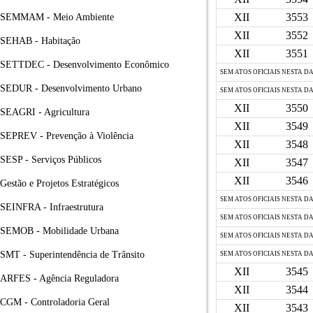
XII
3553
SEMMAM - Meio Ambiente
XII
3552
SEHAB - Habitação
XII
3551
SETTDEC - Desenvolvimento Econômico
SEM ATOS OFICIAIS NESTA D
SEDUR - Desenvolvimento Urbano
SEM ATOS OFICIAIS NESTA D
XII
3550
SEAGRI - Agricultura
XII
3549
SEPREV - Prevenção à Violência
XII
3548
SESP - Serviços Públicos
XII
3547
XII
3546
Gestão e Projetos Estratégicos
SEM ATOS OFICIAIS NESTA D
SEINFRA - Infraestrutura
SEM ATOS OFICIAIS NESTA D
SEMOB - Mobilidade Urbana
SEM ATOS OFICIAIS NESTA D
SMT - Superintendência de Trânsito
SEM ATOS OFICIAIS NESTA D
XII
3545
ARFES - Agência Reguladora
XII
3544
CGM - Controladoria Geral
XII
3543