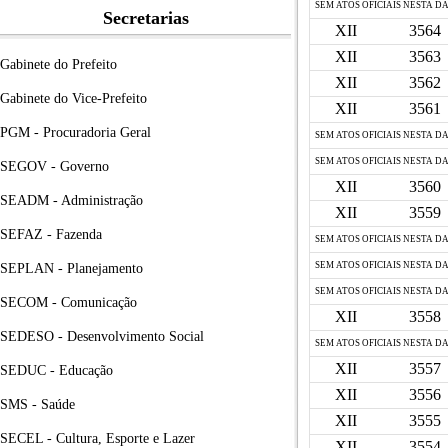
SEM ATOS OFICIAIS NESTA D
Secretarias
XII
3564
XII
3563
Gabinete do Prefeito
XII
3562
Gabinete do Vice-Prefeito
XII
3561
PGM - Procuradoria Geral
SEM ATOS OFICIAIS NESTA D
SEM ATOS OFICIAIS NESTA D
SEGOV - Governo
XII
3560
SEADM - Administração
XII
3559
SEFAZ - Fazenda
SEM ATOS OFICIAIS NESTA D
SEM ATOS OFICIAIS NESTA D
SEPLAN - Planejamento
SEM ATOS OFICIAIS NESTA D
SECOM - Comunicação
XII
3558
SEDESO - Desenvolvimento Social
SEM ATOS OFICIAIS NESTA D
XII
3557
SEDUC - Educação
XII
3556
SMS - Saúde
XII
3555
SECEL - Cultura, Esporte e Lazer
XII
3554