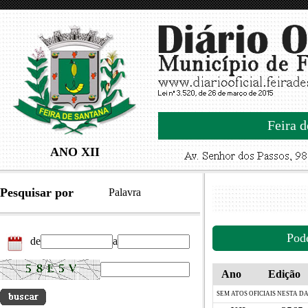
Feira d
ANO XII
Pesquisar por
Palavra
Pod
de
a
Ano
Edição
SEM ATOS OFICIAIS NESTA D