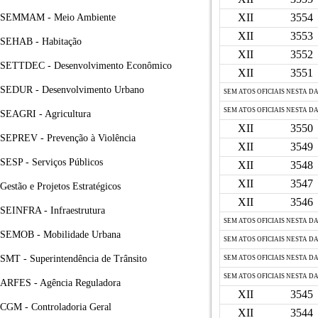
XII
3554
SEMMAM - Meio Ambiente
XII
3553
SEHAB - Habitação
XII
3552
SETTDEC - Desenvolvimento Econômico
XII
3551
SEDUR - Desenvolvimento Urbano
SEM ATOS OFICIAIS NESTA D
SEM ATOS OFICIAIS NESTA D
SEAGRI - Agricultura
XII
3550
SEPREV - Prevenção à Violência
XII
3549
SESP - Serviços Públicos
XII
3548
XII
3547
Gestão e Projetos Estratégicos
XII
3546
SEINFRA - Infraestrutura
SEM ATOS OFICIAIS NESTA D
SEMOB - Mobilidade Urbana
SEM ATOS OFICIAIS NESTA D
SMT - Superintendência de Trânsito
SEM ATOS OFICIAIS NESTA D
SEM ATOS OFICIAIS NESTA D
ARFES - Agência Reguladora
XII
3545
CGM - Controladoria Geral
XII
3544