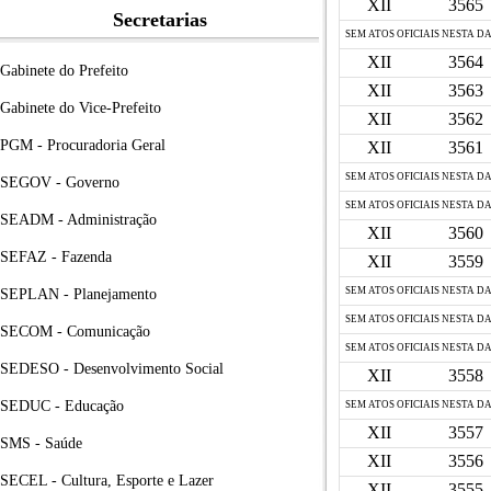
XII
3565
Secretarias
SEM ATOS OFICIAIS NESTA D
XII
3564
Gabinete do Prefeito
XII
3563
Gabinete do Vice-Prefeito
XII
3562
PGM - Procuradoria Geral
XII
3561
SEM ATOS OFICIAIS NESTA D
SEGOV - Governo
SEM ATOS OFICIAIS NESTA D
SEADM - Administração
XII
3560
SEFAZ - Fazenda
XII
3559
SEM ATOS OFICIAIS NESTA D
SEPLAN - Planejamento
SEM ATOS OFICIAIS NESTA D
SECOM - Comunicação
SEM ATOS OFICIAIS NESTA D
SEDESO - Desenvolvimento Social
XII
3558
SEDUC - Educação
SEM ATOS OFICIAIS NESTA D
XII
3557
SMS - Saúde
XII
3556
SECEL - Cultura, Esporte e Lazer
XII
3555