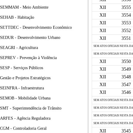
XII
3555
SEMMAM - Meio Ambiente
XII
3554
SEHAB - Habitação
XII
3553
SETTDEC - Desenvolvimento Econômico
XII
3552
SEDUR - Desenvolvimento Urbano
XII
3551
SEM ATOS OFICIAIS NESTA D
SEAGRI - Agricultura
SEM ATOS OFICIAIS NESTA D
SEPREV - Prevenção à Violência
XII
3550
SESP - Serviços Públicos
XII
3549
XII
3548
Gestão e Projetos Estratégicos
XII
3547
SEINFRA - Infraestrutura
XII
3546
SEMOB - Mobilidade Urbana
SEM ATOS OFICIAIS NESTA D
SMT - Superintendência de Trânsito
SEM ATOS OFICIAIS NESTA D
SEM ATOS OFICIAIS NESTA D
ARFES - Agência Reguladora
SEM ATOS OFICIAIS NESTA D
CGM - Controladoria Geral
XII
3545