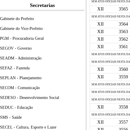
SEM ATOS OFICIAIS NESTA D
Secretarias
XII
3565
SEM ATOS OFICIAIS NESTA D
Gabinete do Prefeito
XII
3564
Gabinete do Vice-Prefeito
XII
3563
PGM - Procuradoria Geral
XII
3562
XII
3561
SEGOV - Governo
SEM ATOS OFICIAIS NESTA D
SEADM - Administração
SEM ATOS OFICIAIS NESTA D
SEFAZ - Fazenda
XII
3560
XII
3559
SEPLAN - Planejamento
SEM ATOS OFICIAIS NESTA D
SECOM - Comunicação
SEM ATOS OFICIAIS NESTA D
SEDESO - Desenvolvimento Social
SEM ATOS OFICIAIS NESTA D
XII
3558
SEDUC - Educação
SEM ATOS OFICIAIS NESTA D
SMS - Saúde
XII
3557
SECEL - Cultura, Esporte e Lazer
XII
3556