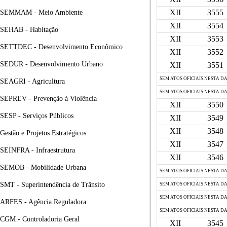
XII
3555
SEMMAM - Meio Ambiente
XII
3554
SEHAB - Habitação
XII
3553
SETTDEC - Desenvolvimento Econômico
XII
3552
SEDUR - Desenvolvimento Urbano
XII
3551
SEM ATOS OFICIAIS NESTA D
SEAGRI - Agricultura
SEM ATOS OFICIAIS NESTA D
SEPREV - Prevenção à Violência
XII
3550
SESP - Serviços Públicos
XII
3549
XII
3548
Gestão e Projetos Estratégicos
XII
3547
SEINFRA - Infraestrutura
XII
3546
SEMOB - Mobilidade Urbana
SEM ATOS OFICIAIS NESTA D
SMT - Superintendência de Trânsito
SEM ATOS OFICIAIS NESTA D
SEM ATOS OFICIAIS NESTA D
ARFES - Agência Reguladora
SEM ATOS OFICIAIS NESTA D
CGM - Controladoria Geral
XII
3545