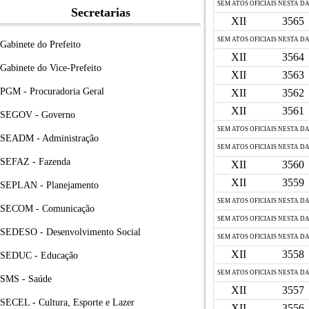
SEM ATOS OFICIAIS NESTA D
Secretarias
XII
3565
SEM ATOS OFICIAIS NESTA D
Gabinete do Prefeito
XII
3564
Gabinete do Vice-Prefeito
XII
3563
PGM - Procuradoria Geral
XII
3562
XII
3561
SEGOV - Governo
SEM ATOS OFICIAIS NESTA D
SEADM - Administração
SEM ATOS OFICIAIS NESTA D
SEFAZ - Fazenda
XII
3560
XII
3559
SEPLAN - Planejamento
SEM ATOS OFICIAIS NESTA D
SECOM - Comunicação
SEM ATOS OFICIAIS NESTA D
SEDESO - Desenvolvimento Social
SEM ATOS OFICIAIS NESTA D
XII
3558
SEDUC - Educação
SEM ATOS OFICIAIS NESTA D
SMS - Saúde
XII
3557
SECEL - Cultura, Esporte e Lazer
XII
3556