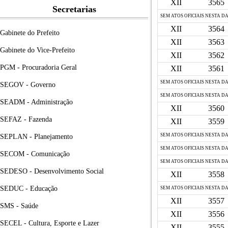
XII
3565
Secretarias
SEM ATOS OFICIAIS NESTA D
XII
3564
Gabinete do Prefeito
XII
3563
Gabinete do Vice-Prefeito
XII
3562
PGM - Procuradoria Geral
XII
3561
SEM ATOS OFICIAIS NESTA D
SEGOV - Governo
SEM ATOS OFICIAIS NESTA D
SEADM - Administração
XII
3560
SEFAZ - Fazenda
XII
3559
SEM ATOS OFICIAIS NESTA D
SEPLAN - Planejamento
SEM ATOS OFICIAIS NESTA D
SECOM - Comunicação
SEM ATOS OFICIAIS NESTA D
SEDESO - Desenvolvimento Social
XII
3558
SEDUC - Educação
SEM ATOS OFICIAIS NESTA D
XII
3557
SMS - Saúde
XII
3556
SECEL - Cultura, Esporte e Lazer
XII
3555