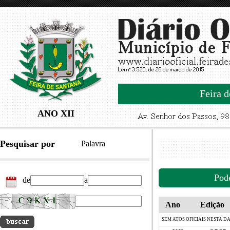
Feira d
ANO XII
Pesquisar por
Palavra
Pod
de
a
Ano
Edição
SEM ATOS OFICIAIS NESTA D