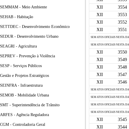
XII
3554
SEMMAM - Meio Ambiente
XII
3553
SEHAB - Habitação
XII
3552
SETTDEC - Desenvolvimento Econômico
XII
3551
SEDUR - Desenvolvimento Urbano
SEM ATOS OFICIAIS NESTA D
SEM ATOS OFICIAIS NESTA D
SEAGRI - Agricultura
XII
3550
SEPREV - Prevenção à Violência
XII
3549
SESP - Serviços Públicos
XII
3548
XII
3547
Gestão e Projetos Estratégicos
XII
3546
SEINFRA - Infraestrutura
SEM ATOS OFICIAIS NESTA D
SEMOB - Mobilidade Urbana
SEM ATOS OFICIAIS NESTA D
SMT - Superintendência de Trânsito
SEM ATOS OFICIAIS NESTA D
SEM ATOS OFICIAIS NESTA D
ARFES - Agência Reguladora
XII
3545
CGM - Controladoria Geral
XII
3544