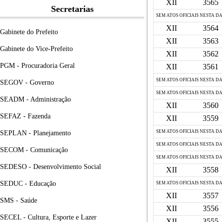
XII
3565
Secretarias
SEM ATOS OFICIAIS NESTA D
XII
3564
Gabinete do Prefeito
XII
3563
Gabinete do Vice-Prefeito
XII
3562
PGM - Procuradoria Geral
XII
3561
SEM ATOS OFICIAIS NESTA D
SEGOV - Governo
SEM ATOS OFICIAIS NESTA D
SEADM - Administração
XII
3560
SEFAZ - Fazenda
XII
3559
SEM ATOS OFICIAIS NESTA D
SEPLAN - Planejamento
SEM ATOS OFICIAIS NESTA D
SECOM - Comunicação
SEM ATOS OFICIAIS NESTA D
SEDESO - Desenvolvimento Social
XII
3558
SEDUC - Educação
SEM ATOS OFICIAIS NESTA D
XII
3557
SMS - Saúde
XII
3556
SECEL - Cultura, Esporte e Lazer
XII
3555