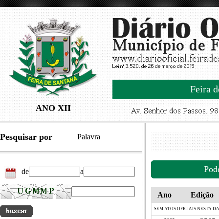
Feira d
ANO XII
Pesquisar por
Palavra
Pod
de
a
Ano
Edição
SEM ATOS OFICIAIS NESTA D