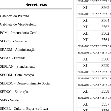
SEM ATOS OFICIAIS NESTA D
Secretarias
XII
3565
SEM ATOS OFICIAIS NESTA D
Gabinete do Prefeito
XII
3564
Gabinete do Vice-Prefeito
XII
3563
PGM - Procuradoria Geral
XII
3562
XII
3561
SEGOV - Governo
SEM ATOS OFICIAIS NESTA D
SEADM - Administração
SEM ATOS OFICIAIS NESTA D
SEFAZ - Fazenda
XII
3560
XII
3559
SEPLAN - Planejamento
SEM ATOS OFICIAIS NESTA D
SECOM - Comunicação
SEM ATOS OFICIAIS NESTA D
SEDESO - Desenvolvimento Social
SEM ATOS OFICIAIS NESTA D
XII
3558
SEDUC - Educação
SEM ATOS OFICIAIS NESTA D
SMS - Saúde
XII
3557
SECEL - Cultura, Esporte e Lazer
XII
3556