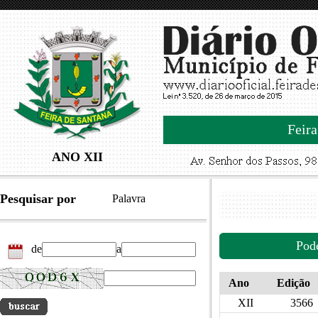
Feira
ANO XII
Pesquisar por
Palavra
Pod
de
a
Ano
Edição
XII
3566