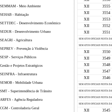
XII
3555
SEMMAM - Meio Ambiente
XII
3554
SEHAB - Habitação
XII
3553
SETTDEC - Desenvolvimento Econômico
XII
3552
SEDUR - Desenvolvimento Urbano
XII
3551
SEM ATOS OFICIAIS NESTA D
SEAGRI - Agricultura
SEM ATOS OFICIAIS NESTA D
SEPREV - Prevenção à Violência
XII
3550
SESP - Serviços Públicos
XII
3549
XII
3548
Gestão e Projetos Estratégicos
XII
3547
SEINFRA - Infraestrutura
XII
3546
SEMOB - Mobilidade Urbana
SEM ATOS OFICIAIS NESTA D
SMT - Superintendência de Trânsito
SEM ATOS OFICIAIS NESTA D
SEM ATOS OFICIAIS NESTA D
ARFES - Agência Reguladora
SEM ATOS OFICIAIS NESTA D
CGM - Controladoria Geral
XII
3545