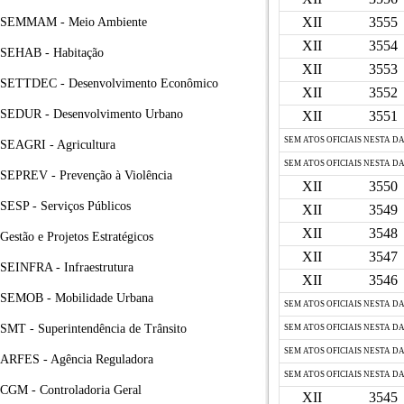
XII
3555
SEMMAM - Meio Ambiente
XII
3554
SEHAB - Habitação
XII
3553
SETTDEC - Desenvolvimento Econômico
XII
3552
SEDUR - Desenvolvimento Urbano
XII
3551
SEM ATOS OFICIAIS NESTA D
SEAGRI - Agricultura
SEM ATOS OFICIAIS NESTA D
SEPREV - Prevenção à Violência
XII
3550
SESP - Serviços Públicos
XII
3549
XII
3548
Gestão e Projetos Estratégicos
XII
3547
SEINFRA - Infraestrutura
XII
3546
SEMOB - Mobilidade Urbana
SEM ATOS OFICIAIS NESTA D
SMT - Superintendência de Trânsito
SEM ATOS OFICIAIS NESTA D
SEM ATOS OFICIAIS NESTA D
ARFES - Agência Reguladora
SEM ATOS OFICIAIS NESTA D
CGM - Controladoria Geral
XII
3545