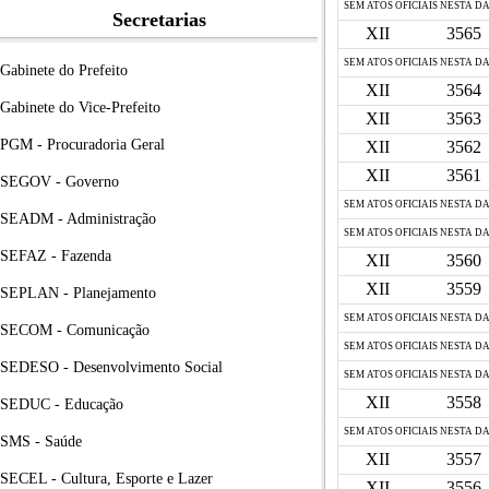
SEM ATOS OFICIAIS NESTA D
Secretarias
XII
3565
SEM ATOS OFICIAIS NESTA D
Gabinete do Prefeito
XII
3564
Gabinete do Vice-Prefeito
XII
3563
PGM - Procuradoria Geral
XII
3562
XII
3561
SEGOV - Governo
SEM ATOS OFICIAIS NESTA D
SEADM - Administração
SEM ATOS OFICIAIS NESTA D
SEFAZ - Fazenda
XII
3560
XII
3559
SEPLAN - Planejamento
SEM ATOS OFICIAIS NESTA D
SECOM - Comunicação
SEM ATOS OFICIAIS NESTA D
SEDESO - Desenvolvimento Social
SEM ATOS OFICIAIS NESTA D
XII
3558
SEDUC - Educação
SEM ATOS OFICIAIS NESTA D
SMS - Saúde
XII
3557
SECEL - Cultura, Esporte e Lazer
XII
3556