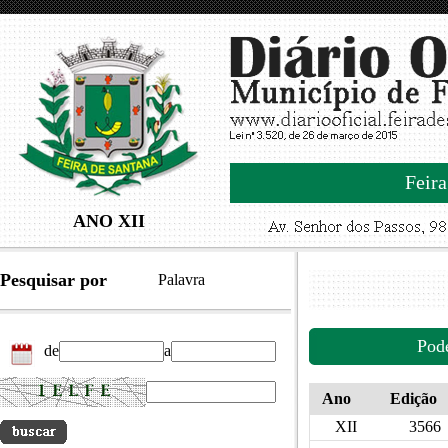
Feira
ANO XII
Pesquisar por
Palavra
Pod
de
a
Ano
Edição
XII
3566