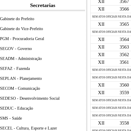
XII
3567
Secretarias
XII
3566
SEM ATOS OFICIAIS NESTA D
Gabinete do Prefeito
XII
3565
Gabinete do Vice-Prefeito
SEM ATOS OFICIAIS NESTA D
PGM - Procuradoria Geral
XII
3564
XII
3563
SEGOV - Governo
XII
3562
SEADM - Administração
XII
3561
SEFAZ - Fazenda
SEM ATOS OFICIAIS NESTA D
SEM ATOS OFICIAIS NESTA D
SEPLAN - Planejamento
XII
3560
SECOM - Comunicação
XII
3559
SEDESO - Desenvolvimento Social
SEM ATOS OFICIAIS NESTA D
SEDUC - Educação
SEM ATOS OFICIAIS NESTA D
SEM ATOS OFICIAIS NESTA D
SMS - Saúde
XII
3558
SECEL - Cultura, Esporte e Lazer
SEM ATOS OFICIAIS NESTA D