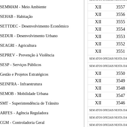
XII
3557
SEMMAM - Meio Ambiente
XII
3556
SEHAB - Habitação
XII
3555
SETTDEC - Desenvolvimento Econômico
XII
3554
SEDUR - Desenvolvimento Urbano
XII
3553
XII
3552
SEAGRI - Agricultura
XII
3551
SEPREV - Prevenção à Violência
SEM ATOS OFICIAIS NESTA D
SESP - Serviços Públicos
SEM ATOS OFICIAIS NESTA D
XII
3550
Gestão e Projetos Estratégicos
XII
3549
SEINFRA - Infraestrutura
XII
3548
SEMOB - Mobilidade Urbana
XII
3547
XII
3546
SMT - Superintendência de Trânsito
SEM ATOS OFICIAIS NESTA D
ARFES - Agência Reguladora
SEM ATOS OFICIAIS NESTA D
CGM - Controladoria Geral
SEM ATOS OFICIAIS NESTA D