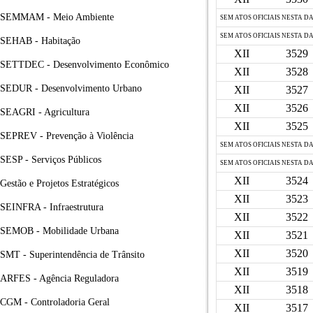
SEMMAM - Meio Ambiente
SEM ATOS OFICIAIS NESTA D
SEM ATOS OFICIAIS NESTA D
SEHAB - Habitação
XII
3529
SETTDEC - Desenvolvimento Econômico
XII
3528
SEDUR - Desenvolvimento Urbano
XII
3527
XII
3526
SEAGRI - Agricultura
XII
3525
SEPREV - Prevenção à Violência
SEM ATOS OFICIAIS NESTA D
SESP - Serviços Públicos
SEM ATOS OFICIAIS NESTA D
XII
3524
Gestão e Projetos Estratégicos
XII
3523
SEINFRA - Infraestrutura
XII
3522
SEMOB - Mobilidade Urbana
XII
3521
XII
3520
SMT - Superintendência de Trânsito
XII
3519
ARFES - Agência Reguladora
XII
3518
CGM - Controladoria Geral
XII
3517