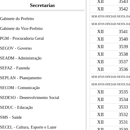
XII
3543
Secretarias
XII
3542
SEM ATOS OFICIAIS NESTA D
Gabinete do Prefeito
SEM ATOS OFICIAIS NESTA D
Gabinete do Vice-Prefeito
XII
3541
PGM - Procuradoria Geral
XII
3540
XII
3539
SEGOV - Governo
XII
3538
SEADM - Administração
XII
3537
SEFAZ - Fazenda
XII
3536
SEM ATOS OFICIAIS NESTA D
SEPLAN - Planejamento
SEM ATOS OFICIAIS NESTA D
SECOM - Comunicação
XII
3535
SEDESO - Desenvolvimento Social
XII
3534
XII
3533
SEDUC - Educação
XII
3532
SMS - Saúde
XII
3531
SECEL - Cultura, Esporte e Lazer
XII
3530