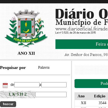
Feira 
ANO XII
Pesquisar por
Palavra
Pod
de
a
Ano
Edição
XII
3544