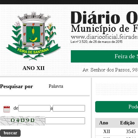
Feira de 
ANO XII
Pesquisar por
Palavra
Pod
de
a
Ano
Edição
XII
3545