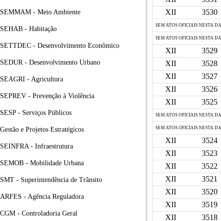
XII
3530
SEMMAM - Meio Ambiente
SEM ATOS OFICIAIS NESTA D
SEHAB - Habitação
SEM ATOS OFICIAIS NESTA D
SETTDEC - Desenvolvimento Econômico
XII
3529
SEDUR - Desenvolvimento Urbano
XII
3528
XII
3527
SEAGRI - Agricultura
XII
3526
SEPREV - Prevenção à Violência
XII
3525
SESP - Serviços Públicos
SEM ATOS OFICIAIS NESTA D
SEM ATOS OFICIAIS NESTA D
Gestão e Projetos Estratégicos
XII
3524
SEINFRA - Infraestrutura
XII
3523
SEMOB - Mobilidade Urbana
XII
3522
XII
3521
SMT - Superintendência de Trânsito
XII
3520
ARFES - Agência Reguladora
XII
3519
CGM - Controladoria Geral
XII
3518