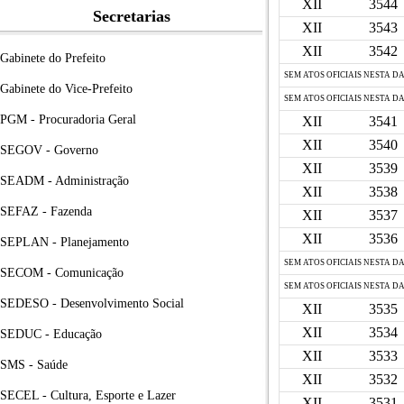
XII
3544
Secretarias
XII
3543
XII
3542
Gabinete do Prefeito
SEM ATOS OFICIAIS NESTA D
Gabinete do Vice-Prefeito
SEM ATOS OFICIAIS NESTA D
PGM - Procuradoria Geral
XII
3541
XII
3540
SEGOV - Governo
XII
3539
SEADM - Administração
XII
3538
SEFAZ - Fazenda
XII
3537
XII
3536
SEPLAN - Planejamento
SEM ATOS OFICIAIS NESTA D
SECOM - Comunicação
SEM ATOS OFICIAIS NESTA D
SEDESO - Desenvolvimento Social
XII
3535
XII
3534
SEDUC - Educação
XII
3533
SMS - Saúde
XII
3532
SECEL - Cultura, Esporte e Lazer
XII
3531