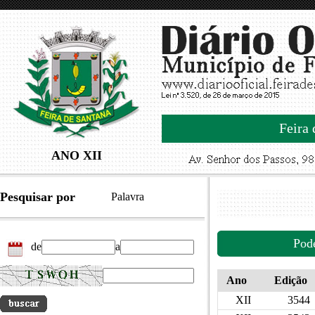
Feira 
ANO XII
Pesquisar por
Palavra
Pod
de
a
Ano
Edição
XII
3544