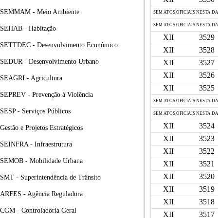
SEMMAM - Meio Ambiente
SEM ATOS OFICIAIS NESTA D
SEM ATOS OFICIAIS NESTA D
SEHAB - Habitação
XII
3529
SETTDEC - Desenvolvimento Econômico
XII
3528
SEDUR - Desenvolvimento Urbano
XII
3527
XII
3526
SEAGRI - Agricultura
XII
3525
SEPREV - Prevenção à Violência
SEM ATOS OFICIAIS NESTA D
SESP - Serviços Públicos
SEM ATOS OFICIAIS NESTA D
XII
3524
Gestão e Projetos Estratégicos
XII
3523
SEINFRA - Infraestrutura
XII
3522
SEMOB - Mobilidade Urbana
XII
3521
XII
3520
SMT - Superintendência de Trânsito
XII
3519
ARFES - Agência Reguladora
XII
3518
CGM - Controladoria Geral
XII
3517