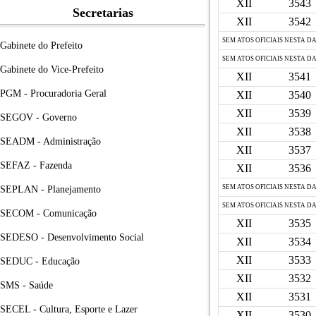
XII
3543
Secretarias
XII
3542
SEM ATOS OFICIAIS NESTA D
Gabinete do Prefeito
SEM ATOS OFICIAIS NESTA D
Gabinete do Vice-Prefeito
XII
3541
PGM - Procuradoria Geral
XII
3540
XII
3539
SEGOV - Governo
XII
3538
SEADM - Administração
XII
3537
SEFAZ - Fazenda
XII
3536
SEM ATOS OFICIAIS NESTA D
SEPLAN - Planejamento
SEM ATOS OFICIAIS NESTA D
SECOM - Comunicação
XII
3535
SEDESO - Desenvolvimento Social
XII
3534
XII
3533
SEDUC - Educação
XII
3532
SMS - Saúde
XII
3531
SECEL - Cultura, Esporte e Lazer
XII
3530