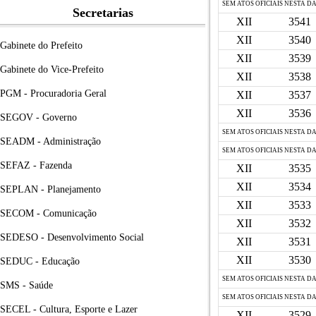
SEM ATOS OFICIAIS NESTA D
Secretarias
XII
3541
XII
3540
Gabinete do Prefeito
XII
3539
Gabinete do Vice-Prefeito
XII
3538
PGM - Procuradoria Geral
XII
3537
XII
3536
SEGOV - Governo
SEM ATOS OFICIAIS NESTA D
SEADM - Administração
SEM ATOS OFICIAIS NESTA D
SEFAZ - Fazenda
XII
3535
XII
3534
SEPLAN - Planejamento
XII
3533
SECOM - Comunicação
XII
3532
SEDESO - Desenvolvimento Social
XII
3531
XII
3530
SEDUC - Educação
SEM ATOS OFICIAIS NESTA D
SMS - Saúde
SEM ATOS OFICIAIS NESTA D
SECEL - Cultura, Esporte e Lazer
XII
3529