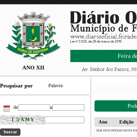
Feira d
ANO XII
Pesquisar por
Palavra
Pod
de
a
Ano
Edição
SEM ATOS OFICIAIS NESTA D