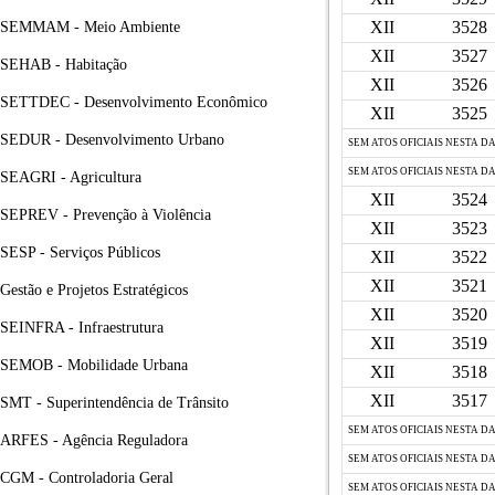
XII
3528
SEMMAM - Meio Ambiente
XII
3527
SEHAB - Habitação
XII
3526
SETTDEC - Desenvolvimento Econômico
XII
3525
SEDUR - Desenvolvimento Urbano
SEM ATOS OFICIAIS NESTA D
SEM ATOS OFICIAIS NESTA D
SEAGRI - Agricultura
XII
3524
SEPREV - Prevenção à Violência
XII
3523
SESP - Serviços Públicos
XII
3522
XII
3521
Gestão e Projetos Estratégicos
XII
3520
SEINFRA - Infraestrutura
XII
3519
SEMOB - Mobilidade Urbana
XII
3518
XII
3517
SMT - Superintendência de Trânsito
SEM ATOS OFICIAIS NESTA D
ARFES - Agência Reguladora
SEM ATOS OFICIAIS NESTA D
CGM - Controladoria Geral
SEM ATOS OFICIAIS NESTA D