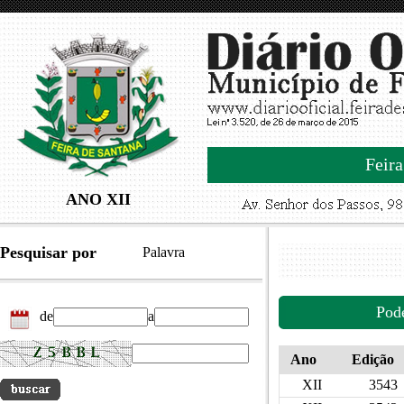
Feira
ANO XII
Pesquisar por
Palavra
Pod
de
a
Ano
Edição
XII
3543