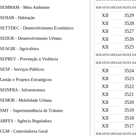
SEMMAM - Meio Ambiente
SEM ATOS OFICIAIS NESTA D
XII
3529
SEHAB - Habitação
XII
3528
SETTDEC - Desenvolvimento Econômico
XII
3527
SEDUR - Desenvolvimento Urbano
XII
3526
XII
3525
SEAGRI - Agricultura
SEM ATOS OFICIAIS NESTA D
SEPREV - Prevenção à Violência
SEM ATOS OFICIAIS NESTA D
SESP - Serviços Públicos
XII
3524
XII
3523
Gestão e Projetos Estratégicos
XII
3522
SEINFRA - Infraestrutura
XII
3521
SEMOB - Mobilidade Urbana
XII
3520
XII
3519
SMT - Superintendência de Trânsito
XII
3518
ARFES - Agência Reguladora
XII
3517
CGM - Controladoria Geral
SEM ATOS OFICIAIS NESTA D