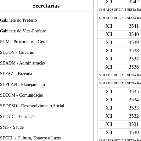
XII
3542
Secretarias
SEM ATOS OFICIAIS NESTA D
SEM ATOS OFICIAIS NESTA D
Gabinete do Prefeito
XII
3541
Gabinete do Vice-Prefeito
XII
3540
PGM - Procuradoria Geral
XII
3539
XII
3538
SEGOV - Governo
XII
3537
SEADM - Administração
XII
3536
SEFAZ - Fazenda
SEM ATOS OFICIAIS NESTA D
SEM ATOS OFICIAIS NESTA D
SEPLAN - Planejamento
XII
3535
SECOM - Comunicação
XII
3534
SEDESO - Desenvolvimento Social
XII
3533
XII
3532
SEDUC - Educação
XII
3531
SMS - Saúde
XII
3530
SECEL - Cultura, Esporte e Lazer
SEM ATOS OFICIAIS NESTA D