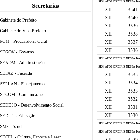
SEM ATOS OFICIAIS NESTA D
Secretarias
XII
3541
XII
3540
Gabinete do Prefeito
XII
3539
Gabinete do Vice-Prefeito
XII
3538
PGM - Procuradoria Geral
XII
3537
XII
3536
SEGOV - Governo
SEM ATOS OFICIAIS NESTA D
SEADM - Administração
SEM ATOS OFICIAIS NESTA D
SEFAZ - Fazenda
XII
3535
XII
3534
SEPLAN - Planejamento
XII
3533
SECOM - Comunicação
XII
3532
SEDESO - Desenvolvimento Social
XII
3531
XII
3530
SEDUC - Educação
SEM ATOS OFICIAIS NESTA D
SMS - Saúde
SEM ATOS OFICIAIS NESTA D
SECEL - Cultura, Esporte e Lazer
XII
3529