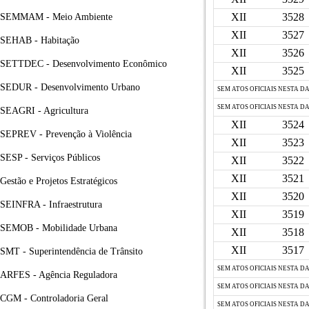
XII
3528
SEMMAM - Meio Ambiente
XII
3527
SEHAB - Habitação
XII
3526
SETTDEC - Desenvolvimento Econômico
XII
3525
SEDUR - Desenvolvimento Urbano
SEM ATOS OFICIAIS NESTA D
SEM ATOS OFICIAIS NESTA D
SEAGRI - Agricultura
XII
3524
SEPREV - Prevenção à Violência
XII
3523
SESP - Serviços Públicos
XII
3522
XII
3521
Gestão e Projetos Estratégicos
XII
3520
SEINFRA - Infraestrutura
XII
3519
SEMOB - Mobilidade Urbana
XII
3518
XII
3517
SMT - Superintendência de Trânsito
SEM ATOS OFICIAIS NESTA D
ARFES - Agência Reguladora
SEM ATOS OFICIAIS NESTA D
CGM - Controladoria Geral
SEM ATOS OFICIAIS NESTA D