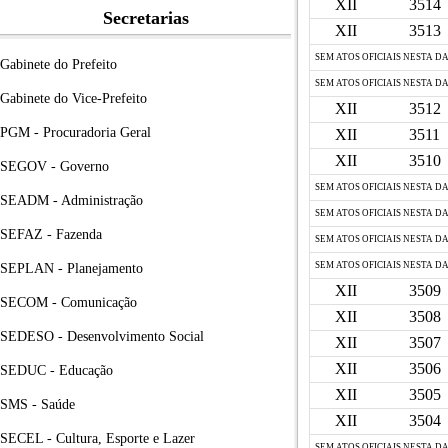
XII
3514
Secretarias
XII
3513
SEM ATOS OFICIAIS NESTA D
Gabinete do Prefeito
SEM ATOS OFICIAIS NESTA D
Gabinete do Vice-Prefeito
XII
3512
PGM - Procuradoria Geral
XII
3511
XII
3510
SEGOV - Governo
SEM ATOS OFICIAIS NESTA D
SEADM - Administração
SEM ATOS OFICIAIS NESTA D
SEFAZ - Fazenda
SEM ATOS OFICIAIS NESTA D
SEM ATOS OFICIAIS NESTA D
SEPLAN - Planejamento
XII
3509
SECOM - Comunicação
XII
3508
SEDESO - Desenvolvimento Social
XII
3507
XII
3506
SEDUC - Educação
XII
3505
SMS - Saúde
XII
3504
SECEL - Cultura, Esporte e Lazer
SEM ATOS OFICIAIS NESTA D