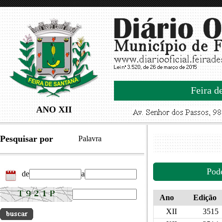
Feira d
ANO XII
Pesquisar por
Palavra
Pod
de
a
Ano
Edição
XII
3515