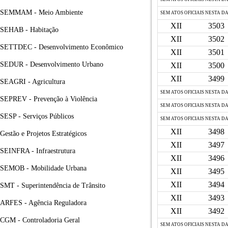
SEMMAM - Meio Ambiente
SEM ATOS OFICIAIS NESTA D
XII
3503
SEHAB - Habitação
XII
3502
SETTDEC - Desenvolvimento Econômico
XII
3501
SEDUR - Desenvolvimento Urbano
XII
3500
XII
3499
SEAGRI - Agricultura
SEM ATOS OFICIAIS NESTA D
SEPREV - Prevenção à Violência
SEM ATOS OFICIAIS NESTA D
SESP - Serviços Públicos
SEM ATOS OFICIAIS NESTA D
XII
3498
Gestão e Projetos Estratégicos
XII
3497
SEINFRA - Infraestrutura
XII
3496
SEMOB - Mobilidade Urbana
XII
3495
XII
3494
SMT - Superintendência de Trânsito
XII
3493
ARFES - Agência Reguladora
XII
3492
CGM - Controladoria Geral
SEM ATOS OFICIAIS NESTA D