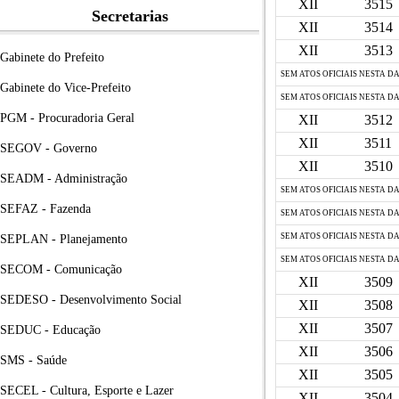
XII
3515
Secretarias
XII
3514
XII
3513
Gabinete do Prefeito
SEM ATOS OFICIAIS NESTA D
Gabinete do Vice-Prefeito
SEM ATOS OFICIAIS NESTA D
PGM - Procuradoria Geral
XII
3512
XII
3511
SEGOV - Governo
XII
3510
SEADM - Administração
SEM ATOS OFICIAIS NESTA D
SEFAZ - Fazenda
SEM ATOS OFICIAIS NESTA D
SEM ATOS OFICIAIS NESTA D
SEPLAN - Planejamento
SEM ATOS OFICIAIS NESTA D
SECOM - Comunicação
XII
3509
SEDESO - Desenvolvimento Social
XII
3508
XII
3507
SEDUC - Educação
XII
3506
SMS - Saúde
XII
3505
SECEL - Cultura, Esporte e Lazer
XII
3504