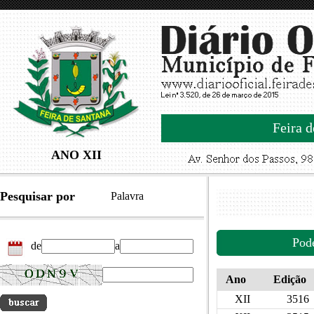
Feira d
ANO XII
Pesquisar por
Palavra
Pod
de
a
Ano
Edição
XII
3516