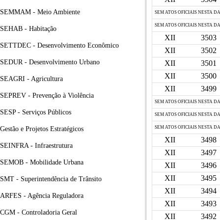
SEMMAM - Meio Ambiente
SEM ATOS OFICIAIS NESTA D
SEM ATOS OFICIAIS NESTA D
SEHAB - Habitação
XII
3503
SETTDEC - Desenvolvimento Econômico
XII
3502
SEDUR - Desenvolvimento Urbano
XII
3501
XII
3500
SEAGRI - Agricultura
XII
3499
SEPREV - Prevenção à Violência
SEM ATOS OFICIAIS NESTA D
SESP - Serviços Públicos
SEM ATOS OFICIAIS NESTA D
SEM ATOS OFICIAIS NESTA D
Gestão e Projetos Estratégicos
XII
3498
SEINFRA - Infraestrutura
XII
3497
SEMOB - Mobilidade Urbana
XII
3496
XII
3495
SMT - Superintendência de Trânsito
XII
3494
ARFES - Agência Reguladora
XII
3493
CGM - Controladoria Geral
XII
3492