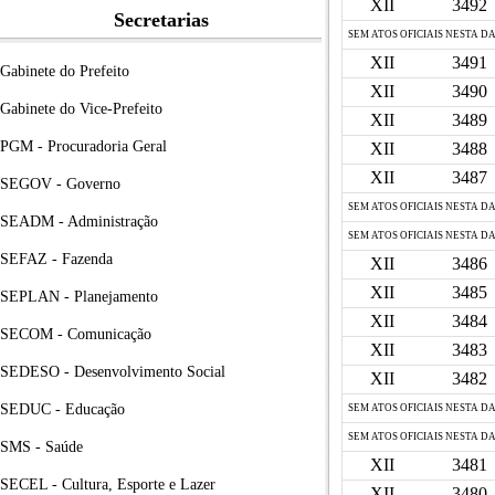
XII
3492
Secretarias
SEM ATOS OFICIAIS NESTA D
XII
3491
Gabinete do Prefeito
XII
3490
Gabinete do Vice-Prefeito
XII
3489
PGM - Procuradoria Geral
XII
3488
XII
3487
SEGOV - Governo
SEM ATOS OFICIAIS NESTA D
SEADM - Administração
SEM ATOS OFICIAIS NESTA D
SEFAZ - Fazenda
XII
3486
XII
3485
SEPLAN - Planejamento
XII
3484
SECOM - Comunicação
XII
3483
SEDESO - Desenvolvimento Social
XII
3482
SEDUC - Educação
SEM ATOS OFICIAIS NESTA D
SEM ATOS OFICIAIS NESTA D
SMS - Saúde
XII
3481
SECEL - Cultura, Esporte e Lazer
XII
3480