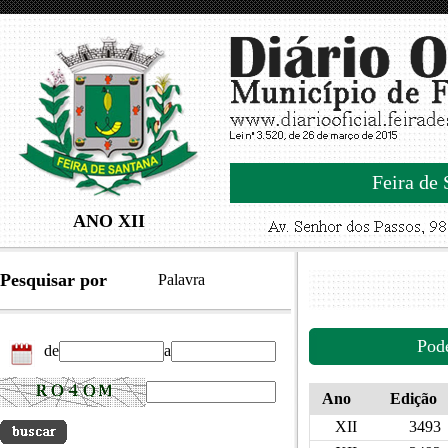
Feira de 
ANO XII
Pesquisar por
Palavra
Pod
de
a
Ano
Edição
XII
3493