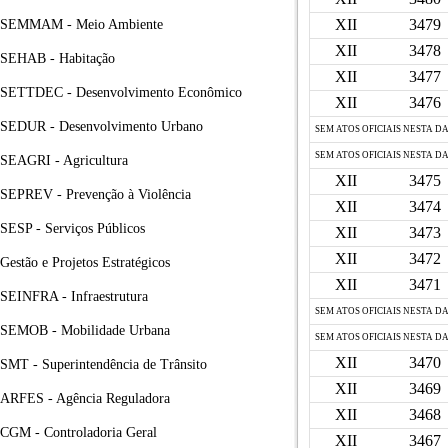
XII
3479
SEMMAM - Meio Ambiente
XII
3478
SEHAB - Habitação
XII
3477
SETTDEC - Desenvolvimento Econômico
XII
3476
SEDUR - Desenvolvimento Urbano
SEM ATOS OFICIAIS NESTA D
SEM ATOS OFICIAIS NESTA D
SEAGRI - Agricultura
XII
3475
SEPREV - Prevenção à Violência
XII
3474
SESP - Serviços Públicos
XII
3473
XII
3472
Gestão e Projetos Estratégicos
XII
3471
SEINFRA - Infraestrutura
SEM ATOS OFICIAIS NESTA D
SEMOB - Mobilidade Urbana
SEM ATOS OFICIAIS NESTA D
XII
3470
SMT - Superintendência de Trânsito
XII
3469
ARFES - Agência Reguladora
XII
3468
CGM - Controladoria Geral
XII
3467