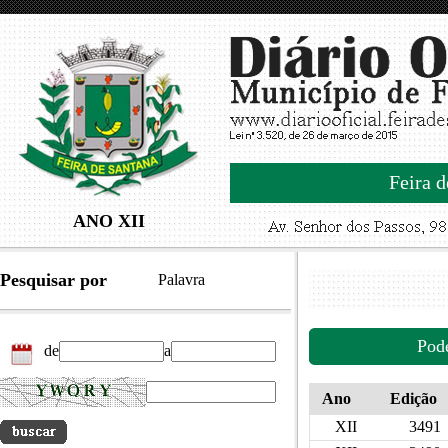
Feira d
ANO XII
Pesquisar por
Palavra
Pod
de
a
Ano
Edição
XII
3491