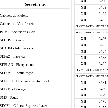
XII
3490
Secretarias
XII
3489
XII
3488
Gabinete do Prefeito
XII
3487
Gabinete do Vice-Prefeito
SEM ATOS OFICIAIS NESTA D
PGM - Procuradoria Geral
SEM ATOS OFICIAIS NESTA D
XII
3486
SEGOV - Governo
XII
3485
SEADM - Administração
XII
3484
SEFAZ - Fazenda
XII
3483
XII
3482
SEPLAN - Planejamento
SEM ATOS OFICIAIS NESTA D
SECOM - Comunicação
SEM ATOS OFICIAIS NESTA D
SEDESO - Desenvolvimento Social
XII
3481
XII
3480
SEDUC - Educação
XII
3479
SMS - Saúde
XII
3478
SECEL - Cultura, Esporte e Lazer
XII
3477