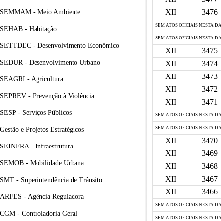
XII
3476
SEMMAM - Meio Ambiente
SEM ATOS OFICIAIS NESTA D
SEHAB - Habitação
SEM ATOS OFICIAIS NESTA D
SETTDEC - Desenvolvimento Econômico
XII
3475
SEDUR - Desenvolvimento Urbano
XII
3474
XII
3473
SEAGRI - Agricultura
XII
3472
SEPREV - Prevenção à Violência
XII
3471
SESP - Serviços Públicos
SEM ATOS OFICIAIS NESTA D
SEM ATOS OFICIAIS NESTA D
Gestão e Projetos Estratégicos
XII
3470
SEINFRA - Infraestrutura
XII
3469
SEMOB - Mobilidade Urbana
XII
3468
XII
3467
SMT - Superintendência de Trânsito
XII
3466
ARFES - Agência Reguladora
SEM ATOS OFICIAIS NESTA D
CGM - Controladoria Geral
SEM ATOS OFICIAIS NESTA D