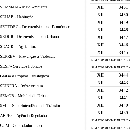
XII
3451
SEMMAM - Meio Ambiente
XII
3450
SEHAB - Habitação
XII
3449
SETTDEC - Desenvolvimento Econômico
XII
3448
SEDUR - Desenvolvimento Urbano
XII
3447
XII
3446
SEAGRI - Agricultura
XII
3445
SEPREV - Prevenção à Violência
SEM ATOS OFICIAIS NESTA D
SESP - Serviços Públicos
SEM ATOS OFICIAIS NESTA D
XII
3444
Gestão e Projetos Estratégicos
XII
3443
SEINFRA - Infraestrutura
XII
3442
SEMOB - Mobilidade Urbana
XII
3441
XII
3440
SMT - Superintendência de Trânsito
XII
3439
ARFES - Agência Reguladora
SEM ATOS OFICIAIS NESTA D
CGM - Controladoria Geral
SEM ATOS OFICIAIS NESTA D