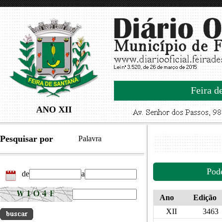
Feira d
ANO XII
Pesquisar por
Palavra
Pod
de
a
Ano
Edição
XII
3463