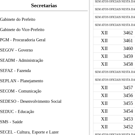
SEM ATOS OFICIAIS NESTA D
Secretarias
SEM ATOS OFICIAIS NESTA D
SEM ATOS OFICIAIS NESTA D
Gabinete do Prefeito
SEM ATOS OFICIAIS NESTA D
Gabinete do Vice-Prefeito
XII
3462
PGM - Procuradoria Geral
XII
3461
XII
3460
SEGOV - Governo
XII
3459
SEADM - Administração
XII
3458
SEFAZ - Fazenda
SEM ATOS OFICIAIS NESTA D
SEM ATOS OFICIAIS NESTA D
SEPLAN - Planejamento
XII
3457
SECOM - Comunicação
XII
3456
SEDESO - Desenvolvimento Social
XII
3455
XII
3454
SEDUC - Educação
XII
3453
SMS - Saúde
XII
3452
SECEL - Cultura, Esporte e Lazer
SEM ATOS OFICIAIS NESTA D