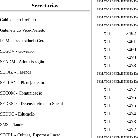
SEM ATOS OFICIAIS NESTA D
Secretarias
SEM ATOS OFICIAIS NESTA D
SEM ATOS OFICIAIS NESTA D
Gabinete do Prefeito
SEM ATOS OFICIAIS NESTA D
Gabinete do Vice-Prefeito
XII
3462
PGM - Procuradoria Geral
XII
3461
XII
3460
SEGOV - Governo
XII
3459
SEADM - Administração
XII
3458
SEFAZ - Fazenda
SEM ATOS OFICIAIS NESTA D
SEM ATOS OFICIAIS NESTA D
SEPLAN - Planejamento
XII
3457
SECOM - Comunicação
XII
3456
SEDESO - Desenvolvimento Social
XII
3455
XII
3454
SEDUC - Educação
XII
3453
SMS - Saúde
XII
3452
SECEL - Cultura, Esporte e Lazer
SEM ATOS OFICIAIS NESTA D