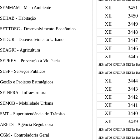
XII
3451
SEMMAM - Meio Ambiente
XII
3450
SEHAB - Habitação
XII
3449
SETTDEC - Desenvolvimento Econômico
XII
3448
SEDUR - Desenvolvimento Urbano
XII
3447
XII
3446
SEAGRI - Agricultura
XII
3445
SEPREV - Prevenção à Violência
SEM ATOS OFICIAIS NESTA D
SESP - Serviços Públicos
SEM ATOS OFICIAIS NESTA D
XII
3444
Gestão e Projetos Estratégicos
XII
3443
SEINFRA - Infraestrutura
XII
3442
SEMOB - Mobilidade Urbana
XII
3441
XII
3440
SMT - Superintendência de Trânsito
XII
3439
ARFES - Agência Reguladora
SEM ATOS OFICIAIS NESTA D
CGM - Controladoria Geral
SEM ATOS OFICIAIS NESTA D