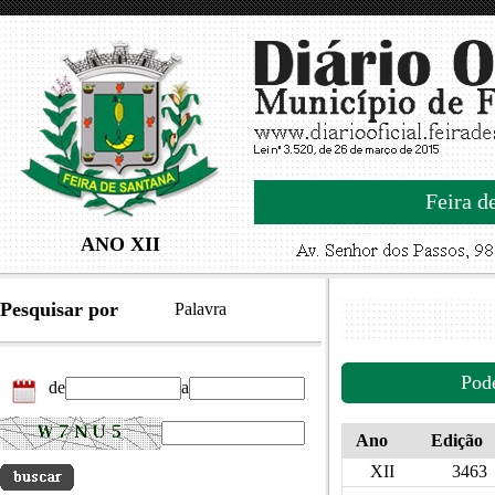
Feira d
ANO XII
Pesquisar por
Palavra
Pod
de
a
Ano
Edição
XII
3463