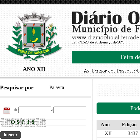
Feira d
ANO XII
Pesquisar por
Palavra
Pod
de
a
Ano
Edição
XII
3437