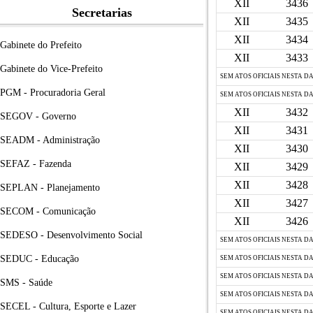
XII
3436
Secretarias
XII
3435
XII
3434
Gabinete do Prefeito
XII
3433
Gabinete do Vice-Prefeito
SEM ATOS OFICIAIS NESTA D
PGM - Procuradoria Geral
SEM ATOS OFICIAIS NESTA D
XII
3432
SEGOV - Governo
XII
3431
SEADM - Administração
XII
3430
SEFAZ - Fazenda
XII
3429
XII
3428
SEPLAN - Planejamento
XII
3427
SECOM - Comunicação
XII
3426
SEDESO - Desenvolvimento Social
SEM ATOS OFICIAIS NESTA D
SEDUC - Educação
SEM ATOS OFICIAIS NESTA D
SEM ATOS OFICIAIS NESTA D
SMS - Saúde
SEM ATOS OFICIAIS NESTA D
SECEL - Cultura, Esporte e Lazer
SEM ATOS OFICIAIS NESTA D