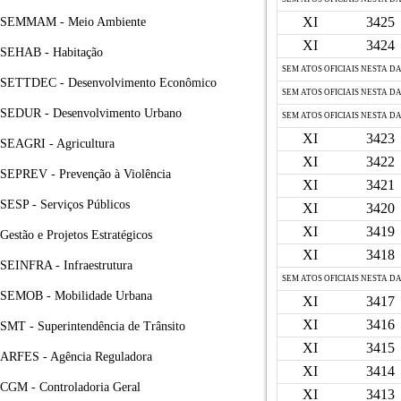
XI
3425
SEMMAM - Meio Ambiente
XI
3424
SEHAB - Habitação
SEM ATOS OFICIAIS NESTA D
SETTDEC - Desenvolvimento Econômico
SEM ATOS OFICIAIS NESTA D
SEDUR - Desenvolvimento Urbano
SEM ATOS OFICIAIS NESTA D
XI
3423
SEAGRI - Agricultura
XI
3422
SEPREV - Prevenção à Violência
XI
3421
SESP - Serviços Públicos
XI
3420
XI
3419
Gestão e Projetos Estratégicos
XI
3418
SEINFRA - Infraestrutura
SEM ATOS OFICIAIS NESTA D
SEMOB - Mobilidade Urbana
XI
3417
XI
3416
SMT - Superintendência de Trânsito
XI
3415
ARFES - Agência Reguladora
XI
3414
CGM - Controladoria Geral
XI
3413