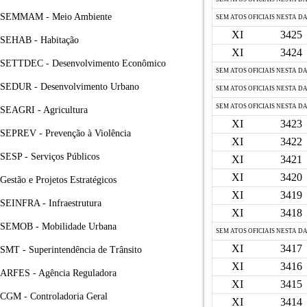
SEMMAM - Meio Ambiente
SEM ATOS OFICIAIS NESTA D
XI
3425
SEHAB - Habitação
XI
3424
SETTDEC - Desenvolvimento Econômico
SEM ATOS OFICIAIS NESTA D
SEDUR - Desenvolvimento Urbano
SEM ATOS OFICIAIS NESTA D
SEM ATOS OFICIAIS NESTA D
SEAGRI - Agricultura
XI
3423
SEPREV - Prevenção à Violência
XI
3422
SESP - Serviços Públicos
XI
3421
XI
3420
Gestão e Projetos Estratégicos
XI
3419
SEINFRA - Infraestrutura
XI
3418
SEMOB - Mobilidade Urbana
SEM ATOS OFICIAIS NESTA D
XI
3417
SMT - Superintendência de Trânsito
XI
3416
ARFES - Agência Reguladora
XI
3415
CGM - Controladoria Geral
XI
3414