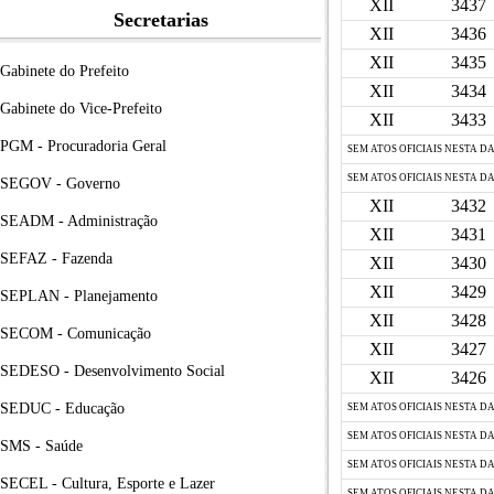
XII
3437
Secretarias
XII
3436
XII
3435
Gabinete do Prefeito
XII
3434
Gabinete do Vice-Prefeito
XII
3433
PGM - Procuradoria Geral
SEM ATOS OFICIAIS NESTA D
SEM ATOS OFICIAIS NESTA D
SEGOV - Governo
XII
3432
SEADM - Administração
XII
3431
SEFAZ - Fazenda
XII
3430
XII
3429
SEPLAN - Planejamento
XII
3428
SECOM - Comunicação
XII
3427
SEDESO - Desenvolvimento Social
XII
3426
SEDUC - Educação
SEM ATOS OFICIAIS NESTA D
SEM ATOS OFICIAIS NESTA D
SMS - Saúde
SEM ATOS OFICIAIS NESTA D
SECEL - Cultura, Esporte e Lazer
SEM ATOS OFICIAIS NESTA D