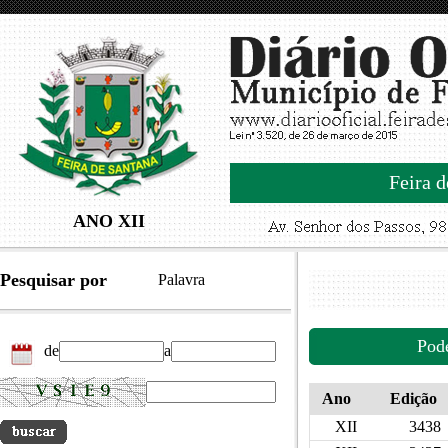
Feira d
ANO XII
Pesquisar por
Palavra
Pod
de
a
Ano
Edição
XII
3438