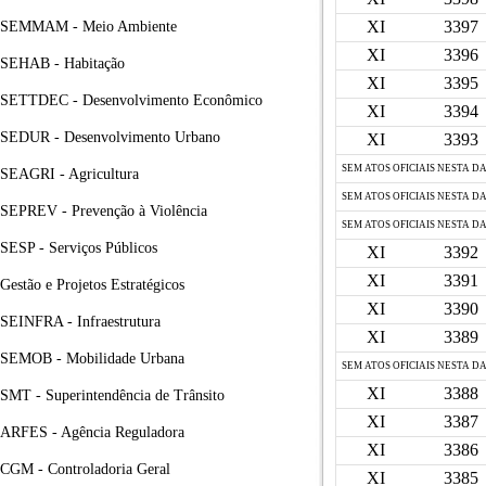
XI
3397
SEMMAM - Meio Ambiente
XI
3396
SEHAB - Habitação
XI
3395
SETTDEC - Desenvolvimento Econômico
XI
3394
SEDUR - Desenvolvimento Urbano
XI
3393
SEM ATOS OFICIAIS NESTA D
SEAGRI - Agricultura
SEM ATOS OFICIAIS NESTA D
SEPREV - Prevenção à Violência
SEM ATOS OFICIAIS NESTA D
SESP - Serviços Públicos
XI
3392
XI
3391
Gestão e Projetos Estratégicos
XI
3390
SEINFRA - Infraestrutura
XI
3389
SEMOB - Mobilidade Urbana
SEM ATOS OFICIAIS NESTA D
XI
3388
SMT - Superintendência de Trânsito
XI
3387
ARFES - Agência Reguladora
XI
3386
CGM - Controladoria Geral
XI
3385