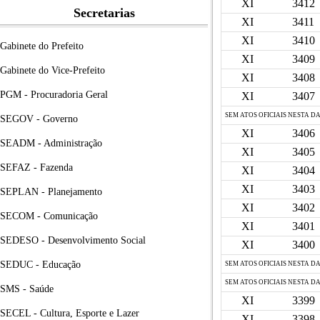
XI
3412
Secretarias
XI
3411
XI
3410
Gabinete do Prefeito
XI
3409
Gabinete do Vice-Prefeito
XI
3408
PGM - Procuradoria Geral
XI
3407
SEM ATOS OFICIAIS NESTA D
SEGOV - Governo
XI
3406
SEADM - Administração
XI
3405
SEFAZ - Fazenda
XI
3404
XI
3403
SEPLAN - Planejamento
XI
3402
SECOM - Comunicação
XI
3401
SEDESO - Desenvolvimento Social
XI
3400
SEDUC - Educação
SEM ATOS OFICIAIS NESTA D
SEM ATOS OFICIAIS NESTA D
SMS - Saúde
XI
3399
SECEL - Cultura, Esporte e Lazer
XI
3398