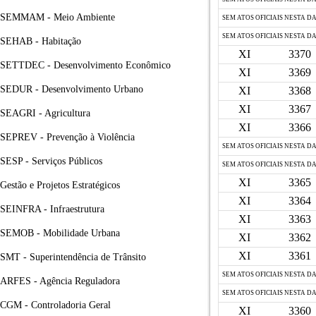
SEMMAM - Meio Ambiente
SEM ATOS OFICIAIS NESTA D
SEM ATOS OFICIAIS NESTA D
SEHAB - Habitação
XI
3370
SETTDEC - Desenvolvimento Econômico
XI
3369
SEDUR - Desenvolvimento Urbano
XI
3368
XI
3367
SEAGRI - Agricultura
XI
3366
SEPREV - Prevenção à Violência
SEM ATOS OFICIAIS NESTA D
SESP - Serviços Públicos
SEM ATOS OFICIAIS NESTA D
XI
3365
Gestão e Projetos Estratégicos
XI
3364
SEINFRA - Infraestrutura
XI
3363
SEMOB - Mobilidade Urbana
XI
3362
XI
3361
SMT - Superintendência de Trânsito
SEM ATOS OFICIAIS NESTA D
ARFES - Agência Reguladora
SEM ATOS OFICIAIS NESTA D
CGM - Controladoria Geral
XI
3360