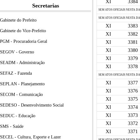
XI
3384
Secretarias
SEM ATOS OFICIAIS NESTA D
SEM ATOS OFICIAIS NESTA D
Gabinete do Prefeito
XI
3383
Gabinete do Vice-Prefeito
XI
3382
PGM - Procuradoria Geral
XI
3381
XI
3380
SEGOV - Governo
XI
3379
SEADM - Administração
XI
3378
SEFAZ - Fazenda
SEM ATOS OFICIAIS NESTA D
XI
3377
SEPLAN - Planejamento
XI
3376
SECOM - Comunicação
XI
3375
SEDESO - Desenvolvimento Social
XI
3374
XI
3373
SEDUC - Educação
XI
3372
SMS - Saúde
XI
3371
SECEL - Cultura, Esporte e Lazer
SEM ATOS OFICIAIS NESTA D