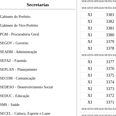
SEM ATOS OFICIAIS NESTA D
Secretarias
SEM ATOS OFICIAIS NESTA D
XI
3383
Gabinete do Prefeito
XI
3382
Gabinete do Vice-Prefeito
XI
3381
PGM - Procuradoria Geral
XI
3380
XI
3379
SEGOV - Governo
XI
3378
SEADM - Administração
SEM ATOS OFICIAIS NESTA D
SEFAZ - Fazenda
XI
3377
XI
3376
SEPLAN - Planejamento
XI
3375
SECOM - Comunicação
XI
3374
SEDESO - Desenvolvimento Social
XI
3373
XI
3372
SEDUC - Educação
XI
3371
SMS - Saúde
SEM ATOS OFICIAIS NESTA D
SECEL - Cultura, Esporte e Lazer
SEM ATOS OFICIAIS NESTA D