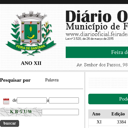
Feira d
ANO XII
Pesquisar por
Palavra
Pod
de
a
Ano
Edição
XI
3384