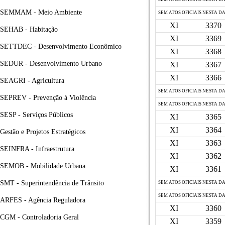
SEMMAM - Meio Ambiente
SEM ATOS OFICIAIS NESTA D
XI
3370
SEHAB - Habitação
XI
3369
SETTDEC - Desenvolvimento Econômico
XI
3368
SEDUR - Desenvolvimento Urbano
XI
3367
XI
3366
SEAGRI - Agricultura
SEM ATOS OFICIAIS NESTA D
SEPREV - Prevenção à Violência
SEM ATOS OFICIAIS NESTA D
SESP - Serviços Públicos
XI
3365
XI
3364
Gestão e Projetos Estratégicos
XI
3363
SEINFRA - Infraestrutura
XI
3362
SEMOB - Mobilidade Urbana
XI
3361
SMT - Superintendência de Trânsito
SEM ATOS OFICIAIS NESTA D
SEM ATOS OFICIAIS NESTA D
ARFES - Agência Reguladora
XI
3360
CGM - Controladoria Geral
XI
3359