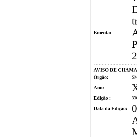
D
t
A
Ementa:
P
2
AVISO DE CHAM
Órgão:
SM
Ano:
Edição :
33
0
Data da Edição: