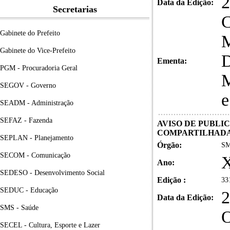
2
Data da Edição:
Secretarias
C
Gabinete do Prefeito
M
Gabinete do Vice-Prefeito
D
Ementa:
PGM - Procuradoria Geral
M
SEGOV - Governo
e
SEADM - Administração
SEFAZ - Fazenda
AVISO DE PUBLI
COMPARTILHAD
SEPLAN - Planejamento
Órgão:
SM
SECOM - Comunicação
Ano:
SEDESO - Desenvolvimento Social
Edição :
33
SEDUC - Educação
2
Data da Edição:
SMS - Saúde
O
SECEL - Cultura, Esporte e Lazer