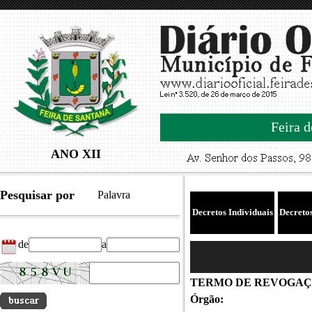
Feira d
ANO XII
Pesquisar por
Palavra
Decretos Individuais
Decreto
de
a
TERMO DE REVOGAÇÃO 
Órgão: