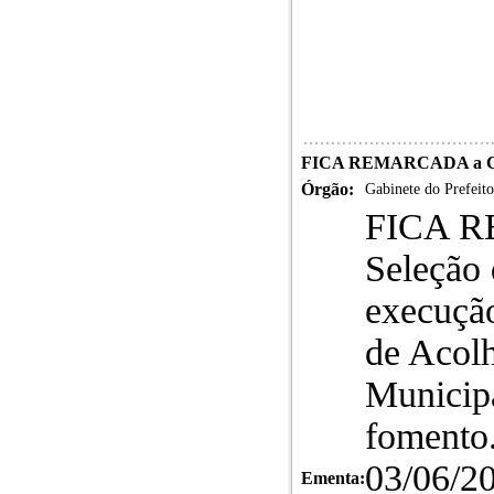
FICA REMARCADA a C
Órgão:
Gabinete do Prefeito
FICA R
Seleção 
execução
de Acolh
Municipa
foment
03/06/20
Ementa: