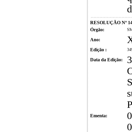
d
RESOLUÇÃO Nº 14
Órgão:
SM
X
Ano:
Edição :
34
3
Data da Edição:
O
S
s
P
0
Ementa:
0