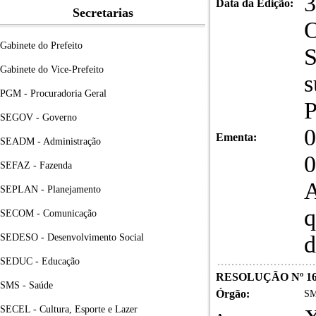
3
Data da Edição:
Secretarias
O
Gabinete do Prefeito
S
Gabinete do Vice-Prefeito
s
PGM - Procuradoria Geral
P
SEGOV - Governo
0
Ementa:
SEADM - Administração
0
SEFAZ - Fazenda
A
SEPLAN - Planejamento
q
SECOM - Comunicação
d
SEDESO - Desenvolvimento Social
SEDUC - Educação
RESOLUÇÃO Nº 16
SMS - Saúde
Órgão:
SM
SECEL - Cultura, Esporte e Lazer