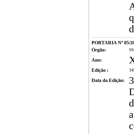
A
q
d
PORTARIA Nº 05/2
Órgão:
SM
X
Ano:
Edição :
34
3
Data da Edição:
D
d
a
c