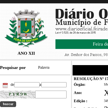
Feira d
ANO XII
Pesquisar por
Palavra
RESOLUÇÃO Nº 17
de
a
Órgão:
SM
X
Ano:
Edição :
34