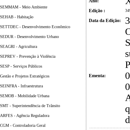
X
Ano:
SEMMAM - Meio Ambiente
Edição :
34
SEHAB - Habitação
3
Data da Edição:
SETTDEC - Desenvolvimento Econômico
O
SEDUR - Desenvolvimento Urbano
S
SEAGRI - Agricultura
s
SEPREV - Prevenção à Violência
P
SESP - Serviços Públicos
0
Ementa:
Gestão e Projetos Estratégicos
0
SEINFRA - Infraestrutura
A
SEMOB - Mobilidade Urbana
q
SMT - Superintendência de Trânsito
ARFES - Agência Reguladora
d
CGM - Controladoria Geral