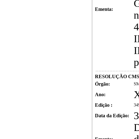
G
Ementa:
n
4
I
p
RESOLUÇÃO CMS N
Órgão:
SM
X
Ano:
Edição :
34
3
Data da Edição:
D